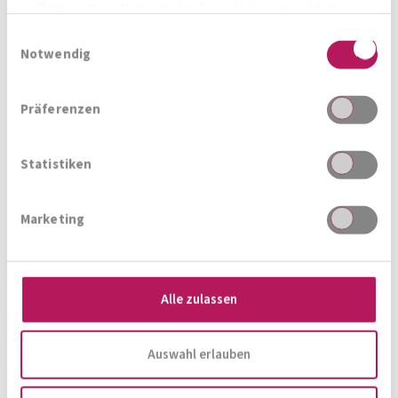
im Rahmen Ihrer Nutzung der Dienste gesammelt haben.
Einwilligungsauswahl
Notwendig
Präferenzen
Statistiken
Marketing
Reisen mit oder ohne
Haustier?
Alle zulassen
Auswahl erlauben