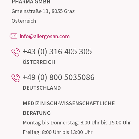
Ernährungsfachleuten und Mikrobiologen steht
für Auskünfte rund um den Darm und seine
mikroskopisch kleinen Bewohner gerne zur
Verfügung.
Institut AllergoSan
PHARMA
GMBH
Gmeinstraße 13, 8055 Graz
Österreich
info@allergosan.com
+43 (0) 316 405 305
ÖSTERREICH
+49 (0) 800 5035086