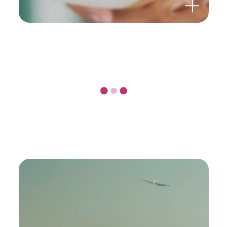
OMNi-BiOTiC® PANDA
Ein guter Start für Mutter und Kind
Zum Produkt