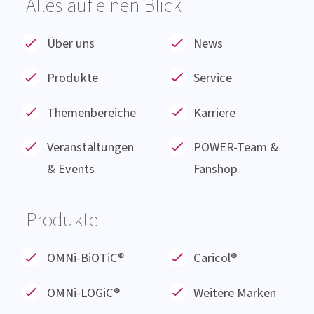
Januar 1991 gegründet und beschäftigt sich nun
seit 30 Jahren mit der Erforschung und
Entwicklung von Produkten aus natürlichen
Substanzen wie probiotischen Bakterien,
Pflanzenextrakten und Mineralstoffen.
Alles auf einen Blick
Über uns
News
Produkte
Service
Themenbereiche
Karriere
Veranstaltungen
POWER-Team &
& Events
Fanshop