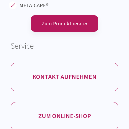
Produkte
OMNi-BiOTiC®
Caricol®
OMNi-LOGiC
®
Weitere Marken
META-CARE®
Zum Produktberater
Service