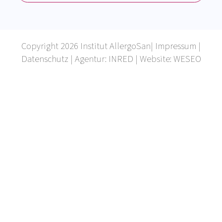
KONTAKT AUFNEHMEN
ZUM ONLINE-SHOP
Copyright 2026 Institut AllergoSan|
Impressum
|
Datenschutz
| Agentur:
INRED
| Website:
WESEO