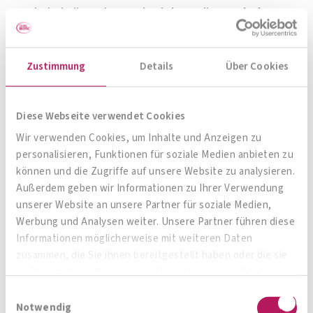
Hierbei gilt: Nehmen Sie
viel Gemüse und Obst
zu sich und das in einer möglichst hohen
Diversität.
Dämmen
Sie hingegen den Verzehr
Zustimmung
Details
Über Cookies
von
Zucker
und
Weißmehlprodukten
, aber auch
von
Fleisch
und
Wurstwaren
etwas ein –
Diese Webseite verwendet Cookies
stattdessen
Hülsenfrüchte
und
Vollkornreis
.
Wir verwenden Cookies, um Inhalte und Anzeigen zu
Auch
Alkohol
ist kein Bestandteil einer
personalisieren, Funktionen für soziale Medien anbieten zu
Aufbaukur für den Verdauungstrakt. Am besten
können und die Zugriffe auf unsere Website zu analysieren.
starten Sie mit der
Ernährungsumstellung
zwei
Außerdem geben wir Informationen zu Ihrer Verwendung
unserer Website an unsere Partner für soziale Medien,
Wochen vor Antritt
der Reise.
Werbung und Analysen weiter. Unsere Partner führen diese
Informationen möglicherweise mit weiteren Daten
Wenn Sie sich zusätzlich zu den genannten
zusammen, die Sie ihnen bereitgestellt haben oder die sie
Präventiv-Maßnahmen
dann auch noch im
im Rahmen Ihrer Nutzung der Dienste gesammelt haben.
Urlaub
an ein paar
Regeln
halten, steht dem
Einwilligungsauswahl
unbeschwerten Genuss
nichts mehr im Wege:
Notwendig