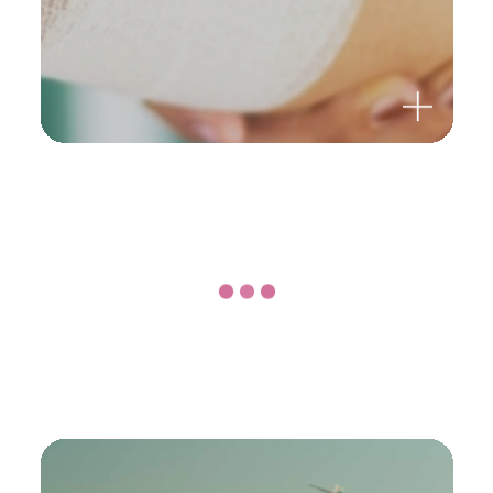
OMNi-BiOTiC® WOMAN
Untenrum glücklich!