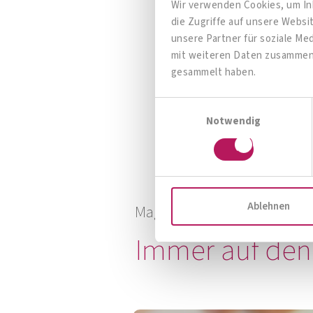
Wir verwenden Cookies, um Inh
die Zugriffe auf unsere Webs
unsere Partner für soziale Me
mit weiteren Daten zusammen, 
OMNi-BiOTiC® SR-9 mit B-
gesammelt haben.
Vitaminen
Einwilligungsauswahl
Ihr richtiges Nervenfutter!
Notwendig
Zum Produkt
Ablehnen