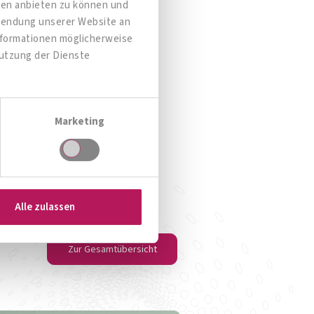
dien anbieten zu können und
rwendung unserer Website an
Informationen möglicherweise
Nutzung der Dienste
OMNi-BiOTiC® POWER
Starke Belastung?
Der 
Marketing
Zum Produkt
Alle zulassen