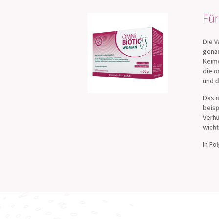
Für
Die V
genan
Keime
die o
und d
Das n
beisp
Verhü
wicht
In Fo