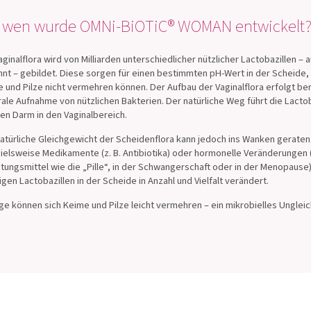
 wen wurde OMNi-BiOTiC® WOMAN entwickelt
aginalflora wird von Milliarden unterschiedlicher nützlicher Lactobazillen –
nt – gebildet. Diese sorgen für einen bestimmten pH-Wert in der Scheide,
 und Pilze nicht vermehren können. Der Aufbau der Vaginalflora erfolgt be
rale Aufnahme von nützlichen Bakterien. Der natürliche Weg führt die Lacto
en Darm in den Vaginalbereich.
atürliche Gleichgewicht der Scheidenflora kann jedoch ins Wanken geraten
ielsweise Medikamente (z. B. Antibiotika) oder hormonelle Veränderungen (
tungsmittel wie die „Pille“, in der Schwangerschaft oder in der Menopause
igen Lactobazillen in der Scheide in Anzahl und Vielfalt verändert.
lge können sich Keime und Pilze leicht vermehren – ein mikrobielles Unglei