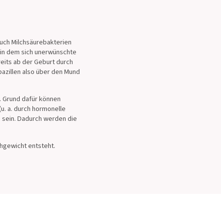
?
 auch Milchsäurebakterien
 in dem sich unerwünschte
reits ab der Geburt durch
bazillen also über den Mund
. Grund dafür können
u. a. durch hormonelle
) sein. Dadurch werden die
chgewicht entsteht.