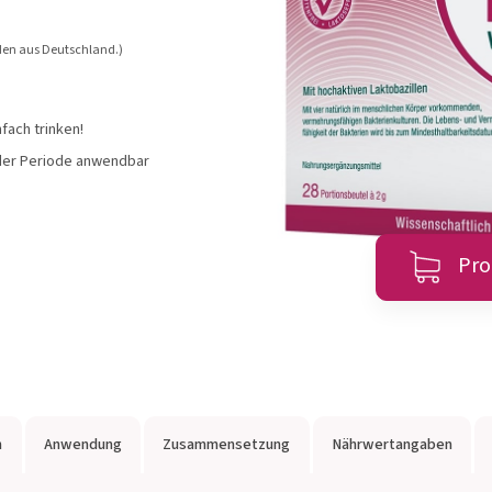
l®
OMNi-LOGiC®
MET
nden aus Deutschland.)
fach trinken!
zeigen
Produkte anzeigen
Produ
 der Periode anwendbar
Zum Produktberater
Pro
n
Anwendung
Zusammensetzung
Nährwertangaben