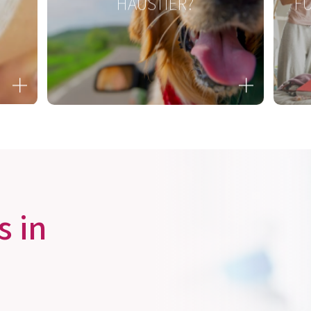
N
REISEN MIT ODER OHNE
IN
HAUSTIER?
FÜ