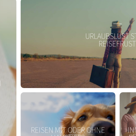
 neusten Stand
URLAUBSLUST S
REISEFRUS