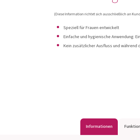
OMNi-BiOTiC®
Carico
(Diese Information richtet sich ausschließlich an Ku
Speziell für Frauen entwickelt
Einfache und hygienische Anwendung: Ein
Produkte anzeigen
Produkte an
Kein zusätzlicher Ausfluss und während
Informationen
Funktio