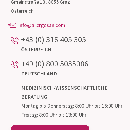
Unser hochqualifiziertes Beratungsteam,
bestehend aus Ärzten, Apothekern, Biologen,
Ernährungsfachleuten und Mikrobiologen steht
für Auskünfte rund um den Darm und seine
mikroskopisch kleinen Bewohner gerne zur
Verfügung.
Institut AllergoSan
PHARMA
GMBH
Gmeinstraße 13, 8055 Graz
Österreich
info@allergosan.com