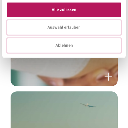
Immer auf den neusten Stand
Alle zulassen
Auswahl erlauben
Zur Gesamtübersicht
Ablehnen
KÖNNEN BAKTERIEN
WUNDEN HEILEN?