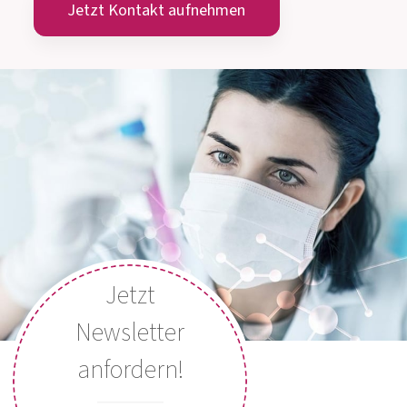
+43 (0) 316 405 305
ÖSTERREICH
+49 (0) 800 5035086
DEUTSCHLAND
MEDIZINISCH-WISSENSCHAFTLICHE
BERATUNG
Montag bis Donnerstag: 8:00 Uhr bis 15:00 Uhr
Freitag: 8:00 Uhr bis 13:00 Uhr
Jetzt Kontakt aufnehmen