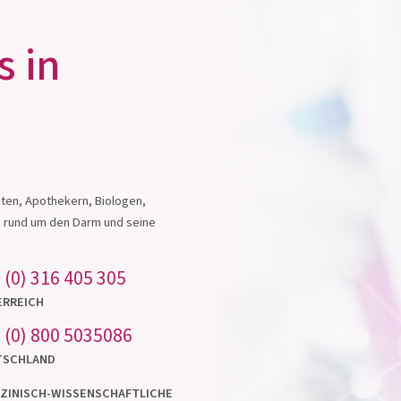
s in
OMNi-BiOTiC® HETOX
OMN
Darm und Leber – eng verbunden
ten, Apothekern, Biologen,
e rund um den Darm und seine
Zum Produkt
 (0) 316 405 305
ERREICH
 (0) 800 5035086
TSCHLAND
ZINISCH-WISSENSCHAFTLICHE