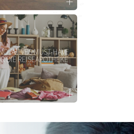
NOVATIVES MUST-HAVE
-BiOTiC® CAT & DOG
R DIE REISEAPOTHEKE
Ein tierisch gutes Bauchgefühl
Zum Produkt