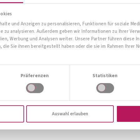
Zum Produktberater
ookies
alte und Anzeigen zu personalisieren, Funktionen für soziale Me
ite zu analysieren. Außerdem geben wir Informationen zu Ihrer Ve
dien, Werbung und Analysen weiter. Unsere Partner führen diese 
die Sie ihnen bereitgestellt haben oder die sie im Rahmen Ihrer 
Präferenzen
Statistiken
OMNi-BiOTiC® Pro-Vi 5
OM
Zur Produktübersicht
Give me 5!
Auswahl erlauben
Zum Produkt