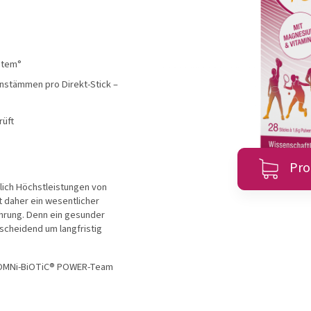
l®
OMNi-LOGiC®
MET
stem°
ienstämmen pro Direkt-Stick –
zeigen
Produkte anzeigen
Produ
rüft
Zum Produktberater
Pro
glich Höchstleistungen von
 daher ein wesentlicher
ährung. Denn ein gesunder
scheidend um langfristig
& OMNi-BiOTiC® POWER-Team