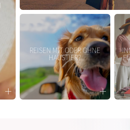
N
REISEN MIT ODER OHNE
IN
OMNi-BiOTiC® SR-9
OMNi
HAUSTIER?
FÜ
Bewährte Kombination – geprüfte Qualität.
Zum Produkt