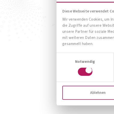
Diese Webseite verwendet C
Wir verwenden Cookies, um Inh
die Zugriffe auf unsere Webs
unsere Partner für soziale Me
mit weiteren Daten zusammen, 
gesammelt haben.
Einwilligungsauswahl
Notwendig
OMNi-BiOTiC® SR-9 mit B-
Vitaminen
Ihr richtiges Nervenfutter!
Ablehnen
Zum Produkt