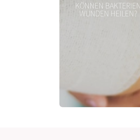
KÖNNEN BAKTERIE
WUNDEN HEILEN?
OMNi-BiOTiC® WOMAN
Untenrum glücklich!
Zum Produkt