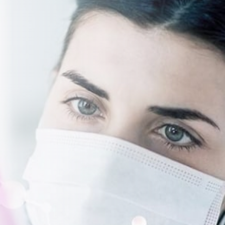
i-BiOTiC® METAtox
Zucker & Fett im Blick
Zum Produkt