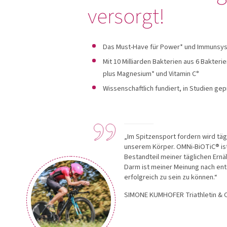
versorgt!
OMNi-BiOTiC®
Carico
Das Must-Have für Power* und Immunsy
Mit 10 Milliarden Bakterien aus 6 Bakter
Produkte anzeigen
Produkte an
plus Magnesium* und Vitamin C°
Wissenschaftlich fundiert, in Studien gep
„Im Spitzensport fordern wird tä
unserem Körper. OMNi-BiOTiC® ist
Bestandteil meiner täglichen Ern
Darm ist meiner Meinung nach ent
erfolgreich zu sein zu können.“
SIMONE KUMHOFER
Triathletin 