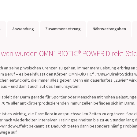
n
Anwendung
Zusammensetzung
Nährwertangaben
 wen wurden OMNi-BiOTiC® POWER Direkt-Stick
ch an seine physischen Grenzen zu gehen, immer mehr Leistung erbringen
im Beruf – es beeinflusst den Körper. OMNi-BiOTiC®
POWER
Direkt-Sticks w
hen entwickelt, die immer alles geben. Denn ein dauerhaftes „Zuviel“ wirk
aus – und damit auch auf das Immunsystem.
 spielt der Darm gerade für Sportler oder Menschen mit hohen Belastungen 
: 70 % aller antikörperproduzierenden Immunzellen befinden sich im Darm.
 ist es wichtig, die Darmflora in anspruchsvollen Zeiten zu ergänzen: Spezie
r nach wiederholten intensiven Trainingseinheiten bis zu 48 Stunden lang de
Window-Effekt bekannt ist: Dadurch treten dann besonders häufig Proble
wege auf.