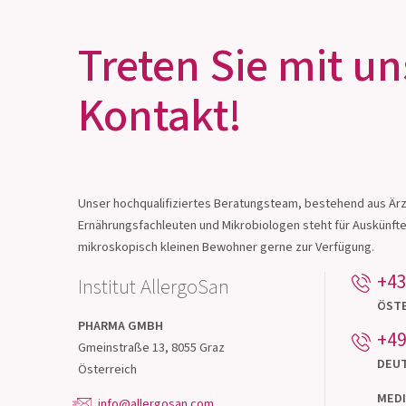
Treten Sie mit un
Kontakt!
OMNi-BiOTiC® 10
Antibiotikum? Darmflora ergänzen!
Unser hochqualifiziertes Beratungsteam, bestehend aus Ärz
Ernährungsfachleuten und Mikrobiologen steht für Auskünft
Zum Produkt
mikroskopisch kleinen Bewohner gerne zur Verfügung.
+43
Institut AllergoSan
ÖST
PHARMA
GMBH
+49
Gmeinstraße 13, 8055 Graz
DEU
Österreich
MEDI
info@allergosan.com