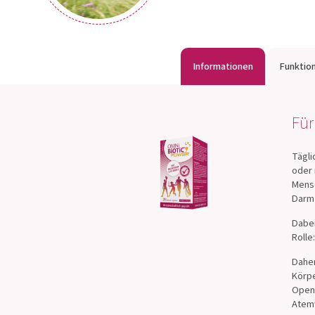
Informationen
Funktio
Für
Tägli
oder 
Mensc
Darm 
Dabei
Rolle
Daher
Körpe
Open-
Atem