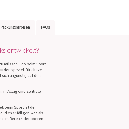
Packungsgrößen
FAQs
s entwickelt?
 zu müssen – ob beim Sport
urden speziell für aktive
t sich ungünstig auf den
im Alltag eine zentrale
ll beim Sport ist der
utlich anfälliger, was als
me im Bereich der oberen