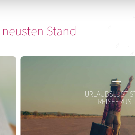
 neusten Stand
OMNi-BiOTiC® 6
OM
Der tägliche Begleiter für ein gutes
Ein
„Bauchgefühl“
URLAUBSLUST S
REISEFRUS
Zum Produkt