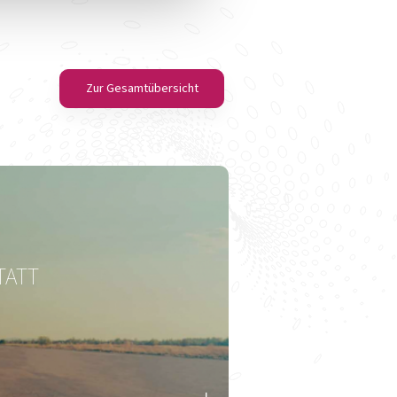
Zur Gesamtübersicht
Ni-BiOTiC® PANDA
 guter Start für Mutter und Kind
TATT
T
Zum Produkt