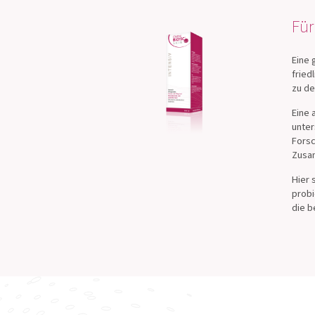
Für
Eine 
fried
zu d
Eine 
unter
Forsc
Zusam
Hier 
probi
die b