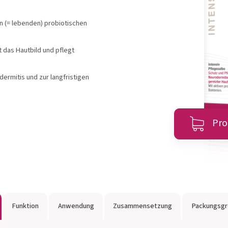
l®
OMNi-LOGiC®
MET
en (= lebenden) probiotischen
 das Hautbild und pflegt
zeigen
Produkte anzeigen
Produ
rmitis und zur langfristigen
Zum Produktberater
Pro
Funktion
Anwendung
Zusammensetzung
Packungsg