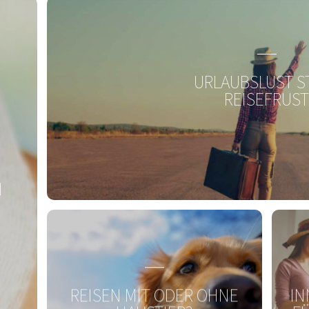
 neusten Stand
URLAUBSLUST S
REISEFRUS