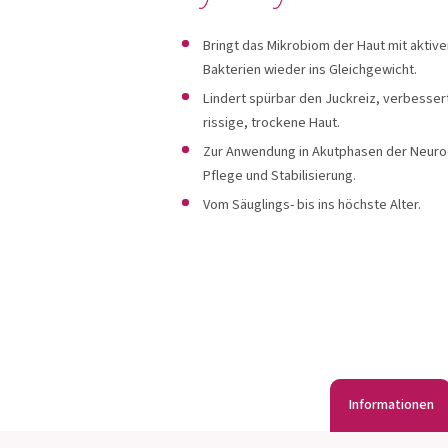
OMNi-BiOTiC®
Carico
Bringt das Mikrobiom der Haut mit aktiv
Bakterien wieder ins Gleichgewicht.
Lindert spürbar den Juckreiz, verbessert
rissige, trockene Haut.
Produkte anzeigen
Produkte an
Zur Anwendung in Akutphasen der Neurode
Pflege und Stabilisierung.
Vom Säuglings- bis ins höchste Alter.
Informationen