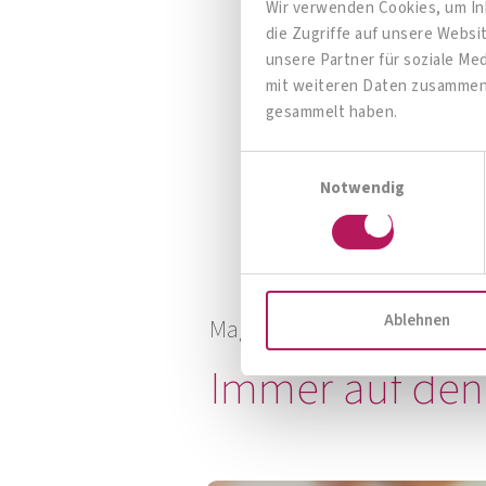
Wir verwenden Cookies, um Inh
die Zugriffe auf unsere Webs
unsere Partner für soziale Me
mit weiteren Daten zusammen, 
OMNi-BiOTiC® SR-9 mit B-
gesammelt haben.
Vitaminen
Einwilligungsauswahl
Ihr richtiges Nervenfutter!
Notwendig
Zum Produkt
Ablehnen