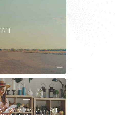
Zur Gesamtübersicht
TATT
T