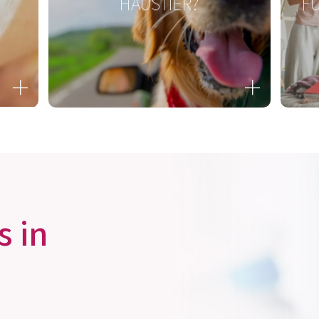
N
REISEN MIT ODER OHNE
IN
HAUSTIER?
FÜ