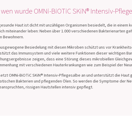
 wen wurde OMNi-BiOTiC SKiN® Intensiv-Pflege
gesunde Haut ist dicht mit unzähligen Organismen besiedelt, die in eine
lich miteinander leben: Neben über 1.000 verschiedenen Bakterienarten ge
en Bewohnern.
ausgewogene Besiedelung mit diesen Mikroben schützt uns vor Krankheits
stützt das Immunsystem und viele weitere Funktionen dieser wichtigen Ba
hungsergebnisse zeigen, dass eine Störung dieses mikrobiellen Gleichgew
menhang mit verschiedenen Hauterkrankungen wie zum Beispiel der Neuro
setzt OMNi-BiOTiC SKiN® Intensiv-Pflegesalbe an und unterstützt die Haut gl
otischen Bakterien und pflegenden Ölen. So werden die Symptome der Ne
eanspruchten, rissigen Hautstellen intensiv gepflegt.