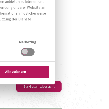
dien anbieten zu können und
rwendung unserer Website an
Informationen möglicherweise
Nutzung der Dienste
OMNi-BiOTiC® POWER
Starke Belastung?
Der 
Marketing
Zum Produkt
Alle zulassen