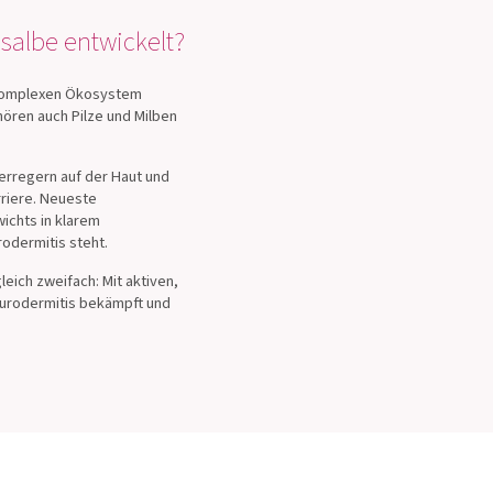
salbe entwickelt?
m komplexen Ökosystem
hören auch Pilze und Milben
erregern auf der Haut und
rriere. Neueste
ichts in klarem
dermitis steht.
eich zweifach: Mit aktiven,
urodermitis bekämpft und