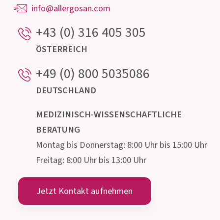
bestehend aus Ärzten, Apothekern, Biologen,
Ernährungsfachleuten und Mikrobiologen steht
für Auskünfte rund um den Darm und seine
mikroskopisch kleinen Bewohner gerne zur
Verfügung.
Institut AllergoSan
PHARMA
GMBH
Gmeinstraße 13, 8055 Graz
Österreich
info@allergosan.com
+43 (0) 316 405 305
ÖSTERREICH