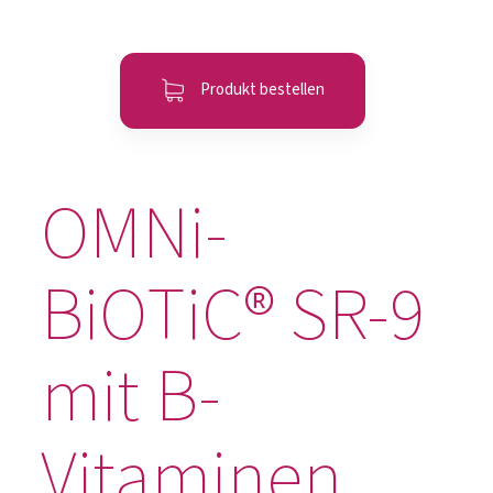
Produkt bestellen
OMNi-
BiOTiC® SR-9
mit B-
Vitaminen