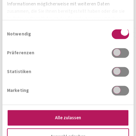
Informationen möglicherweise mit weiteren Daten
zusammen, die Sie ihnen bereitgestellt haben oder die sie
im Rahmen Ihrer Nutzung der Dienste gesammelt haben.
Zum Produkt
Einwilligungsauswahl
Notwendig
Präferenzen
Statistiken
Zur Produktübersicht
Marketing
Magazin, News, Blog
Alle zulassen
Immer auf den neusten Stand