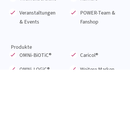
Das Institut AllergoSan mit Sitz in Graz wurde im
Januar 1991 gegründet und beschäftigt sich nun
seit 30 Jahren mit der Erforschung und
Entwicklung von Produkten aus natürlichen
Substanzen wie probiotischen Bakterien,
Pflanzenextrakten und Mineralstoffen.
Alles auf einen Blick
Über uns
News
Produkte
Service
Themenbereiche
Karriere
Veranstaltungen
POWER-Team &
& Events
Fanshop