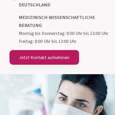
Institut AllergoSan
PHARMA
GMBH
Gmeinstraße 13, 8055 Graz
Österreich
info@allergosan.com
+43 (0) 316 405 305
ÖSTERREICH
+49 (0) 800 5035086
DEUTSCHLAND
MEDIZINISCH-WISSENSCHAFTLICHE
BERATUNG