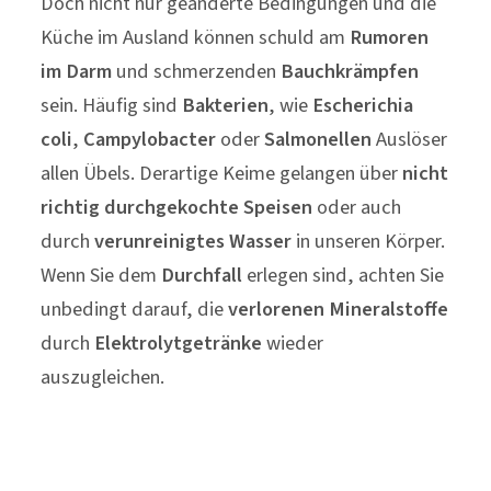
Doch nicht nur geänderte Bedingungen und die
Küche im Ausland können schuld am
Rumoren
im Darm
und schmerzenden
Bauchkrämpfen
sein. Häufig sind
Bakterien
, wie
Escherichia
coli
,
Campylobacter
oder
Salmonellen
Auslöser
allen Übels. Derartige Keime gelangen über
nicht
richtig durchgekochte Speisen
oder auch
durch
verunreinigtes Wasser
in unseren Körper.
Wenn Sie dem
Durchfall
erlegen sind, achten Sie
unbedingt darauf, die
verlorenen Mineralstoffe
durch
Elektrolytgetränke
wieder
auszugleichen.