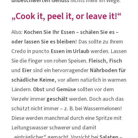
unbeschwerten Genuss
nichts mehr im Wege:
„Cook it, peel it, or leave it!“
Also:
Kochen Sie Ihr Essen – schälen Sie es –
oder lassen Sie es bleiben
! Das sollte zu Ihrem
Credo in puncto
Essen im Urlaub
werden. Lassen
Sie die Finger von rohen Speisen.
Fleisch
,
Fisch
und
Eier
sind ein hervorragender
Nährboden für
schädliche Keime
, vor allem natürlich in warmen
Ländern.
Obst
und
Gemüse
sollten vor dem
Verzehr immer
geschält
werden. Doch auch das
schützt nicht immer – z. B. bei Wassermelonen!
Diese werden manchmal durch eine Spritze mit
Leitungswasser schwerer und damit
„einträglicher“ gemacht. Vorsicht bei
Salaten
–