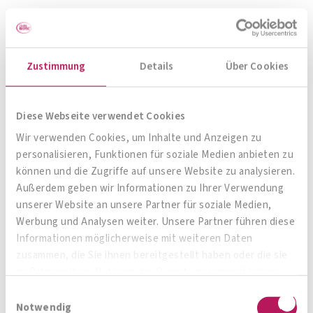
Auch das schönste Hotel schützt nicht vor
Salmonellen. Eigene Hygieneregeln beachten:
Häufig und gründlich die Hände waschen!
Zustimmung
Details
Über Cookies
Ferner Osten
Achten Sie auf das „Plopp“ beim Öffnen jeder
Diese Webseite verwendet Cookies
Wasserflasche. Wenn Sie das nicht hören, wurde
Wir verwenden Cookies, um Inhalte und Anzeigen zu
personalisieren, Funktionen für soziale Medien anbieten zu
eine alte Flasche mit Leitungswasser befüllt –
können und die Zugriffe auf unsere Website zu analysieren.
dann heisst es: Finger weg davon!
Außerdem geben wir Informationen zu Ihrer Verwendung
unserer Website an unsere Partner für soziale Medien,
Mittelmeerländer und Osteuropa
Werbung und Analysen weiter. Unsere Partner führen diese
Informationen möglicherweise mit weiteren Daten
Niemals Wasser aus der Leitung trinken!
zusammen, die Sie ihnen bereitgestellt haben oder die sie
Shigellen lassen sonst möglicherweise grüssen.
im Rahmen Ihrer Nutzung der Dienste gesammelt haben.
Einwilligungsauswahl
Notwendig