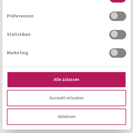
Präferenzen
Statistiken
Marketing
Alle zulassen
Neben dem Einsatz von
Probiotika
kann auch
durch
gezielte Ernährung
ein präventiver Effekt
Auswahl erlauben
erzielt werden. Eine gesunde Ernährung ist
generell ein erstrebenswertes Ziel, doch gerade
Ablehnen
bei der
Vorbereitung des Darms
auf die grosse
Urlaubsreise spielt sie eine umso grössere Rolle.