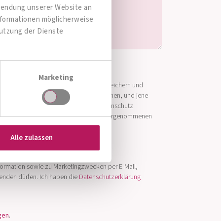
rwendung unserer Website an
Informationen möglicherweise
Nutzung der Dienste
Marketing
essen (im Folgenden kurz: „Daten“) speichern und
nnten Unternehmen verbundenen Unternehmen, und jene
end aktuell unter www.allergosan.at/datenschutz
twortlich Dritte sowie einer durch diese vorgenommenen
Alle zulassen
formation sowie zu Marketingzwecken per E-Mail,
enden dürfen. Ich haben die
Datenschutzerklärung
gen
.