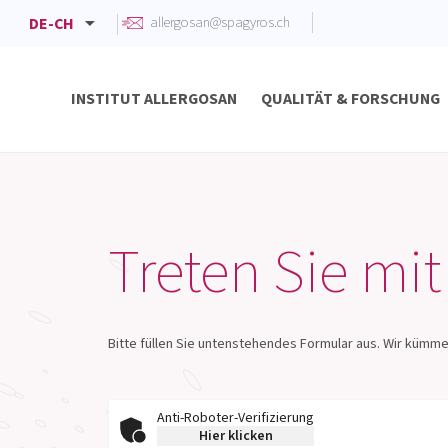
allergosan@spagyros.ch
DE-CH
DE-CH
FR-CH
INSTITUT ALLERGOSAN
QUALITÄT & FORSCHUNG
Kompetenzzentrum der Mikrobiomforschung
Forschung und Koopera
Diabetes und Metabolisches Syndrom
Treten Sie mit
Bitte füllen Sie untenstehendes Formular aus. Wir kümm
Persönliche Daten
Anti-Roboter-Verifizierung
Hier klicken