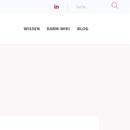
WISSEN
DARM-WIKI
BLOG
Chronisch ent­zündliche Darmerkrankungen
Verdauungsbeschwerden bei Babys & Kindern