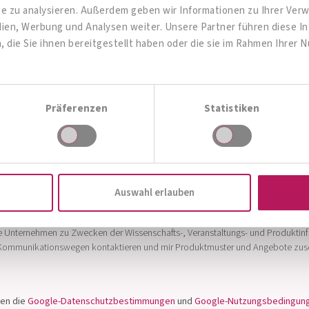
ite zu analysieren. Außerdem geben wir Informationen zu Ihrer Ve
dien, Werbung und Analysen weiter. Unsere Partner führen diese 
die Sie ihnen bereitgestellt haben oder die sie im Rahmen Ihrer 
Präferenzen
Statistiken
men die über mich erhobenen personenbezogenen Daten und persönlichen Inter
nd (privat) GmbH, 2. Institut AllergoSan Pharma GmbH und 3. die mit den gena
unkt 1 bis 3 genannten Unternehmen betreut oder unterstützt werden (wie lauf
an die Verfora AG (1752 Villars-sur Glâne, Schweiz) in Ihrer Funktion als veran
Auswahl erlauben
e Unternehmen zu Zwecken der Wissenschafts-, Veranstaltungs- und Produktin
n Kommunikationswegen kontaktieren und mir Produktmuster und Angebote zus
ten die
Google-Datenschutzbestimmungen
und
Google-Nutzungsbedingun