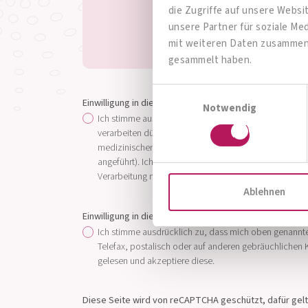
die Zugriffe auf unsere Webs
unsere Partner für soziale Me
mit weiteren Daten zusammen, 
gesammelt haben.
Einwilligungsauswahl
Einwilligung in die Datenspeicherung und -weitergabe*
Notwendig
Ich stimme ausdrücklich zu, dass folgende Unterneh
verarbeiten dürfen: 1. Institut AllergoSan Deutschla
medizinischen Gesellschaften, die von einem der in P
angeführt). Ich stimme einer Weitergabe meiner Daten 
Verarbeitung meiner Daten ausdrücklich zu.
Ablehnen
Einwilligung in die Datenverarbeitung
Ich stimme ausdrücklich zu, dass mich oben genannt
Telefax, postalisch oder auf anderen gebräuchliche
gelesen und akzeptiere diese.
Diese Seite wird von reCAPTCHA geschützt, dafür gel