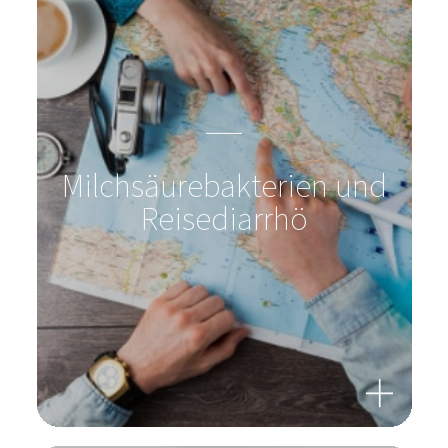
Milchsäurebakterien und
Reisediarrhö