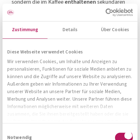
sondern die im Kaffee
enthaltenen
sekundären
Pflanzenwirkstoffe, die bereits erwähnten
Polyphenole
. Auch
Curcumin
fördert die
Zustimmung
Details
Über Cookies
Ausscheidung von Harnsäure und wirkt ebenfalls
entzündungshemmend
. Das ist ein
Pflanzenextrakt, der bei vielen Erkrankungen
Diese Webseite verwendet Cookies
begleitend eingenommen werden kann,
Wir verwenden Cookies, um Inhalte und Anzeigen zu
insbesondere bei zahlreichen chronischen
personalisieren, Funktionen für soziale Medien anbieten zu
können und die Zugriffe auf unsere Website zu analysieren.
Erkrankungen. Für mich ist Curcumin in der
Außerdem geben wir Informationen zu Ihrer Verwendung
begleitenden Therapie so wichtig, da es eine
unserer Website an unsere Partner für soziale Medien,
stabilisierende Wirkung auf das Mikrobiom
Werbung und Analysen weiter. Unsere Partner führen diese
Informationen möglicherweise mit weiteren Daten
hat, es wirkt positiv auf die Darmbarriere, das
zusammen, die Sie ihnen bereitgestellt haben oder die sie
Immunsystem und wirkt im Darm auf schädliche
im Rahmen Ihrer Nutzung der Dienste gesammelt haben.
Mikroorganismen hemmend ein. In diesem
Einwilligungsauswahl
Zusammenhang kommt
Chicorée
ins Spiel: Der
Notwendig