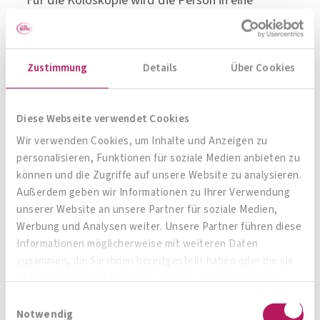
bequeme Seitenlage
gebracht, anschliessend
das Koloskop, welches einem dünnen, flexiblen
Schlauch ähnelt, mithilfe eines Gleitmittels in den
Zustimmung
Details
Über Cookies
After eingeführt. Damit sich die
Darmfalten
besser
glätten
, wird Luft in den Darm geblasen,
Diese Webseite verwendet Cookies
um selbst
kleinste Veränderungen besser
Wir verwenden Cookies, um Inhalte und Anzeigen zu
sehen zu können
. Hier wenden viele Ärzte, wie
personalisieren, Funktionen für soziale Medien anbieten zu
auch Prof. Dr. med. Labenz, ebenfalls eine
können und die Zugriffe auf unsere Website zu analysieren.
Außerdem geben wir Informationen zu Ihrer Verwendung
fortschrittliche Alternative an. „Eine weitere
unserer Website an unsere Partner für soziale Medien,
Entwicklung, welche die Untersuchung für den
Werbung und Analysen weiter. Unsere Partner führen diese
Patienten angenehmer macht, ist die
Informationen möglicherweise mit weiteren Daten
zusammen, die Sie ihnen bereitgestellt haben oder die sie
Anwendung von
CO
statt Raumluft
. CO
baut
2
2
im Rahmen Ihrer Nutzung der Dienste gesammelt haben.
der Körper viel schneller ab
. Deswegen haben
Einwilligungsauswahl
die Leute nach der Untersuchung nicht mehr
Notwendig