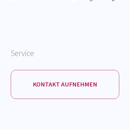
KONTAKT AUFNEHMEN
Copyright 2026 Institut AllergoSan|
Impressum
|
Datenschutz
| Agentur:
INRED
| Website:
WESEO