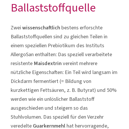
resistente
Maisdextrin
vereint mehrere
nützliche Eigenschaften: Ein Teil wird langsam im
Dickdarm fermentiert (= Bildung von
kurzkettigen Fettsäuren, z. B. Butyrat) und 50%
werden wie ein unlöslicher Ballaststoff
ausgeschieden und steigern so das
Stuhlvolumen. Das speziell für den Verzehr
veredelte
Guarkernmehl
hat hervorragende,
quellende Eigenschaften und dient den
milchsäurebildenden
Bifidobakterien
und
Laktobazillen
als Nahrungsgrundlage. So wird
der pH-Wert beeinflusst, die Produktion
kurzkettiger Fettsäuren angekurbelt und ein
günstiges Milieu im Darm geschaffen. Studien
bestätigen die positiven Effekte von