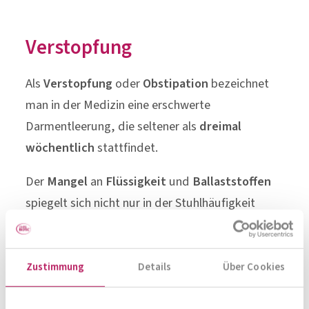
Der
Mangel
an
Flüssigkeit
und
Ballaststoffen
spiegelt sich nicht nur in der Stuhlhäufigkeit
wider, sondern ist auch optisch eindeutig
erkennbar: In der Toilette finden sich einzelne
feste Kügelchen oder wurstartiger klumpiger
Stuhl.
Ballaststoffe
Ballaststoffe sind für den Menschen
unverdauliche Bestandteile
pflanzlicher
Nahrung, die nahezu unverändert den Dickdarm
Zustimmung
Details
Über Cookies
erreichen. Hier dienen sie u. a. wichtigen