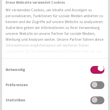
Darmbakterien
als
Nahrungsgrundlage
und
Diese Webseite verwendet Cookies
sorgen in Kombination mit ausreichend
Wir verwenden Cookies, um Inhalte und Anzeigen zu
Flüssigkeit für eine Vergrösserung des
personalisieren, Funktionen für soziale Medien anbieten zu
können und die Zugriffe auf unsere Website zu analysieren.
Stuhlvolumens
und eine weiche Konsistenz. Zu
Außerdem geben wir Informationen zu Ihrer Verwendung
den besonders ballaststoffreichen Lebensmitteln
unserer Website an unsere Partner für soziale Medien,
zählen Vollkornprodukte, Samen, Nüsse,
Werbung und Analysen weiter. Unsere Partner führen diese
Hülsenfrüchte, Obst und Gemüse. Es wird
Informationen möglicherweise mit weiteren Daten
zusammen, die Sie ihnen bereitgestellt haben oder die sie
empfohlen, täglich mindestens
30 g
Ballaststoffe
im Rahmen Ihrer Nutzung der Dienste gesammelt haben.
zu sich zu nehmen.
Einwilligungsauswahl
Notwendig
Präferenzen
Neues aus dem Institut
Statistiken
AllergoSan