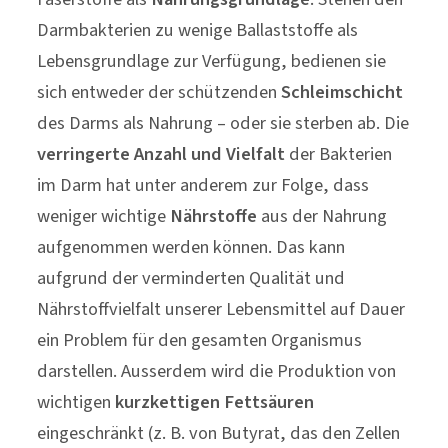
weniger wichtige
Nährstoffe
aus der Nahrung
aufgenommen werden können. Das kann
aufgrund der verminderten Qualität und
Nährstoffvielfalt unserer Lebensmittel auf Dauer
ein Problem für den gesamten Organismus
darstellen. Ausserdem wird die Produktion von
wichtigen
kurzkettigen Fettsäuren
eingeschränkt (z. B. von Butyrat, das den Zellen
der Darmschleimhaut als Energiequelle dient).
Die meisten Darmbakterien, welche „verloren“
gehen, können jedoch nicht einfach wieder
zugeführt werden – sie sind nämlich
anaerob
, d.
h., sie vertragen keinen Sauerstoff und können
deshalb nicht gezüchtet und in Form eines