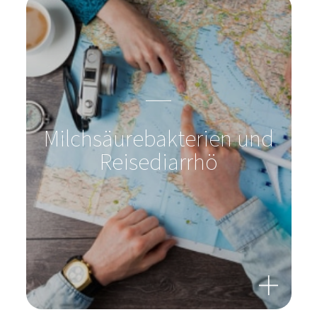
Reisediarrhö
Einsatz von