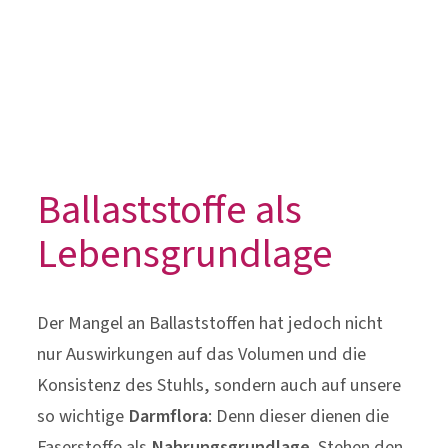
Lebensgrundlage
Der Mangel an Ballaststoffen hat jedoch nicht
nur Auswirkungen auf das Volumen und die
Konsistenz des Stuhls, sondern auch auf unsere
so wichtige
Darmflora
: Denn dieser dienen die
Faserstoffe als
Nahrungsgrundlage
. Stehen den
Darmbakterien zu wenige Ballaststoffe als
Lebensgrundlage zur Verfügung, bedienen sie
sich entweder der schützenden
Schleimschicht
des Darms als Nahrung – oder sie sterben ab. Die
verringerte Anzahl und Vielfalt
der Bakterien
im Darm hat unter anderem zur Folge, dass