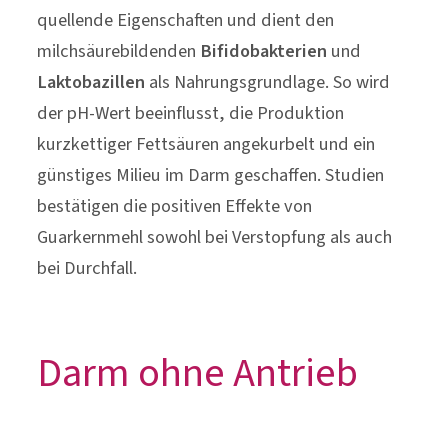
Guarkernmehl sowohl bei Verstopfung als auch
bei Durchfall.
Darm ohne Antrieb
Verstopfung
Als
Verstopfung
oder
Obstipation
bezeichnet
man in der Medizin eine erschwerte
Darmentleerung, die seltener als
dreimal
wöchentlich
stattfindet.