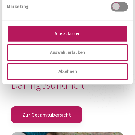
Alles rund um die
Marketing
Darmgesundheit
Alle zulassen
Zur Gesamtübersicht
Auswahl erlauben
Ablehnen
Milchsäurebakterien und