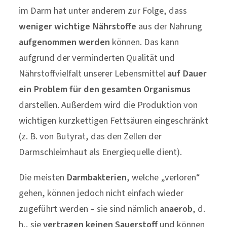
Nährstoffvielfalt unserer Lebensmittel
auf Dauer
ein Problem für den gesamten Organismus
darstellen. Außerdem wird die Produktion von
wichtigen kurzkettigen Fettsäuren eingeschränkt
(z. B. von Butyrat, das den Zellen der
Darmschleimhaut als Energiequelle dient).
Die meisten
Darmbakterien
, welche „verloren“
gehen, können jedoch nicht einfach wieder
zugeführt werden – sie sind nämlich
anaerob
, d.
h., sie
vertragen keinen Sauerstoff
und können
deshalb nicht gezüchtet und in Form eines
Probiotikums eingenommen werden. Jedoch ist
es möglich, für wichtige Bakterien im Darm eine
Lebensgrundlage
zu schaffen, indem man ihnen