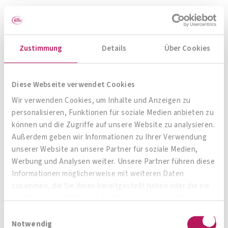
Zustimmung
Details
Über Cookies
Diese Webseite verwendet Cookies
Wir verwenden Cookies, um Inhalte und Anzeigen zu
personalisieren, Funktionen für soziale Medien anbieten zu
können und die Zugriffe auf unsere Website zu analysieren.
Zwei
wissenschaftlich
bestens erforschte
Außerdem geben wir Informationen zu Ihrer Verwendung
Ballaststoffquellen sind zu gleichen Teilen in
unserer Website an unsere Partner für soziale Medien,
Werbung und Analysen weiter. Unsere Partner führen diese
OMNi-LOGiC® FIBRE
* enthalten: Das speziell
Informationen möglicherweise mit weiteren Daten
verarbeitete resistente
Maisdextrin
vereint
zusammen, die Sie ihnen bereitgestellt haben oder die sie
mehrere nützliche Eigenschaften: Ein Teil wird
im Rahmen Ihrer Nutzung der Dienste gesammelt haben.
langsam im Dickdarm fermentiert (= Bildung von
Einwilligungsauswahl
Notwendig
kurzkettigen Fettsäuren, z. B. Butyrat) und 50%