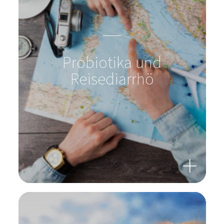
Probiotika und
Reisediarrhö