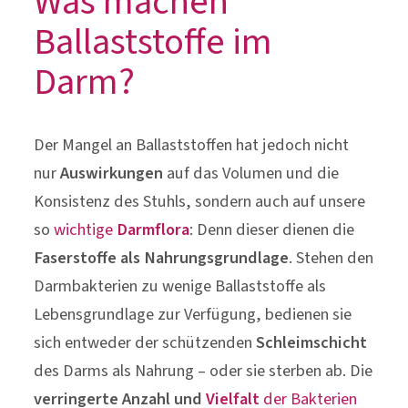
Der Mangel an Ballaststoffen hat jedoch nicht
nur
Auswirkungen
auf das Volumen und die
Konsistenz des Stuhls, sondern auch auf unsere
so
wichtige
Darmflora
: Denn dieser dienen die
Faserstoffe als
Nahrungsgrundlage
. Stehen den
Darmbakterien zu wenige Ballaststoffe als
Lebensgrundlage zur Verfügung, bedienen sie
sich entweder der schützenden
Schleimschicht
des Darms als Nahrung – oder sie sterben ab. Die
verringerte Anzahl und
Vielfalt
der Bakterien
im Darm hat unter anderem zur Folge, dass
weniger wichtige Nährstoffe
aus der Nahrung
aufgenommen werden
können. Das kann
aufgrund der verminderten Qualität und