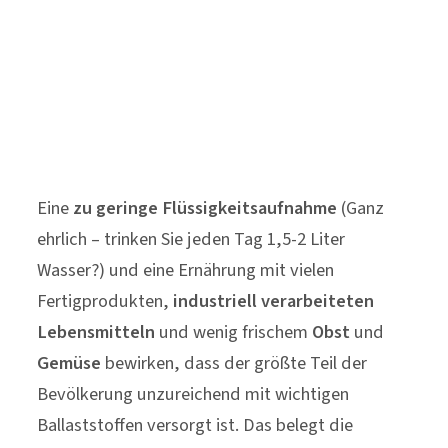
Eine
zu geringe Flüssigkeitsaufnahme
(Ganz
ehrlich – trinken Sie jeden Tag 1,5-2 Liter
Wasser?) und eine Ernährung mit vielen
Fertigprodukten,
industriell verarbeiteten
Lebensmitteln
und wenig frischem
Obst
und
Gemüse
bewirken, dass der größte Teil der
Bevölkerung unzureichend mit wichtigen
Ballaststoffen versorgt ist. Das belegt die
Nationale Verzehrsstudie II
: Sowohl Männer
(durchschnittlich 25 g/Tag) als auch Frauen
(durchschnittlich 23 g/Tag) nehmen weniger als
das empfohlene Minimum von
30 g
Ballaststoffen
pro Tag zu sich.