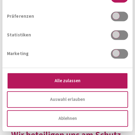
die Eltern und Angehörigen kranker Kinder im
Kinderhilfehaus Graz unterstützt. Durch dieses
Präferenzen
Haus können sie so nah wie möglich bei ihren
Kindern sein und für sie sorgen. Daher
Statistiken
unterstützen wir mit großer Begeisterung die
Arbeit des Kinderhilfe Haus Graz und freuen uns,
Marketing
einen Beitrag zum Wohlergehen kranker Kinder
leisten zu dürfen.
Alle zulassen
Mehr Informationen unter:
Kinderhilfe Haus Graz
Auswahl erlauben
Ablehnen