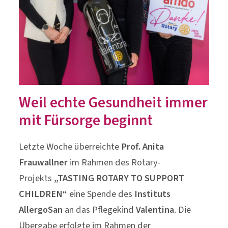
Weil echte Gesundheit immer
mit Fürsorge beginnt
Letzte Woche überreichte
Prof. Anita
Frauwallner
im Rahmen des Rotary-
Projekts
„TASTING ROTARY TO SUPPORT
CHILDREN“
eine Spende des
Instituts
AllergoSan
an das Pflegekind
Valentina
. Die
Übergabe erfolgte im Rahmen der