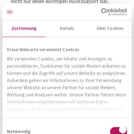
nicht nur einen wichtigen Rückzugsort dar,
sondern erspart den Familien auch weite
Anfahrtswege und hohe Hotelkosten.
Zustimmung
Details
Über Cookies
Gerne unterstützt das Institut AllergoSan diese
wunderbare Einrichtung und hat deshalb
Diese Webseite verwendet Cookies
eine
Zimmerpatenschaft
im Haus übernommen.
Wir verwenden Cookies, um Inhalte und Anzeigen zu
Beim Besuch des Hauses und Gespräch
personalisieren, Funktionen für soziale Medien anbieten zu
mit Hausleiterin
Nina Reiterer
zeigte sich Frau
können und die Zugriffe auf unsere Website zu analysieren.
Prof. Frauwallner begeistert von diesem
Außerdem geben wir Informationen zu Ihrer Verwendung
unserer Website an unsere Partner für soziale Medien,
„Kraftort“ für Eltern: „Als Mutter kenne ich das
Werbung und Analysen weiter. Unsere Partner führen diese
Gefühl wie es ist, wenn das eigene Kind krank ist.
Informationen möglicherweise mit weiteren Daten
Manchmal ist das Einzige, was man tun kann, bei
zusammen, die Sie ihnen bereitgestellt haben oder die sie
im Rahmen Ihrer Nutzung der Dienste gesammelt haben.
ihm zu sein und es mit Nähe, Liebe und
Einwilligungsauswahl
Geborgenheit zu umsorgen. Genau dabei werden
Notwendig