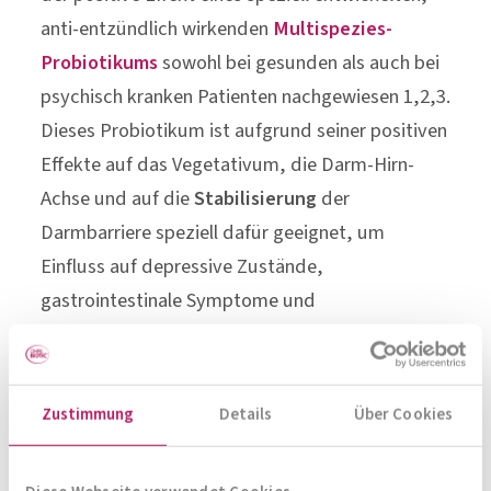
Dieses Probiotikum ist aufgrund seiner positiven
Effekte auf das Vegetativum, die Darm-Hirn-
Achse und auf die
Stabilisierung
der
Darmbarriere speziell dafür geeignet, um
Einfluss auf depressive Zustände,
gastrointestinale Symptome und
Schlafstörungen zu nehmen.
Psychische
Erkrankungen – was
hat der Darm damit
Zustimmung
Details
Über Cookies
zu tun?