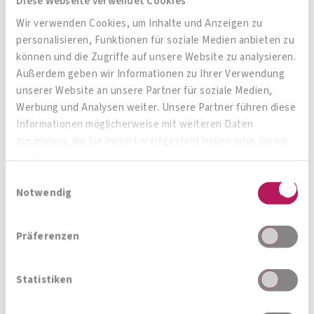
Diese Webseite verwendet Cookies
In unserer schnelllebigen Zeit steigt die Zahl an
Wir verwenden Cookies, um Inhalte und Anzeigen zu
psychischen Erkrankungen ständig. In etwa
personalisieren, Funktionen für soziale Medien anbieten zu
erkranken 5% der Menschen im
können und die Zugriffe auf unsere Website zu analysieren.
Außerdem geben wir Informationen zu Ihrer Verwendung
deutschsprachigen Raum im Laufe ihres Lebens
unserer Website an unsere Partner für soziale Medien,
an einer
bipolaren Störung
. Bereits mehr als die
Werbung und Analysen weiter. Unsere Partner führen diese
Hälfte erleiden die ersten Symptome vor dem 18.
Informationen möglicherweise mit weiteren Daten
zusammen, die Sie ihnen bereitgestellt haben oder die sie
Lebensjahr. Viele berichteten von
im Rahmen Ihrer Nutzung der Dienste gesammelt haben.
Begleiterscheinungen
wie Gedächtnisverlust
Einwilligungsauswahl
und Konzentrationsstörungen in ihrer
Notwendig
depressiven Phase
. Die Gabe von
Psychopharmaka begünstigt zwar die Linderung
Präferenzen
der
Symptome
, jedoch bedeutet das keine
Verbesserung der kognitiven Funktionen. Das
Statistiken
zeigt, dass trotz einer psychischen Stabilität ein