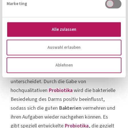
Wiedereinstieg in den
Alltag
nur schwer möglich
Marketing
ist, was wiederum schlecht für das
Selbstwertgefühl der Betroffenen ist. Bereits
mehrere Studien zeigen, dass sich die
Darmflora
Alle zulassen
von Menschen mit psychischen Erkrankungen
deutliche von gesunden Menschen
Auswahl erlauben
unterscheidet. Durch die Gabe von
hochqualitativen
Probiotika
wird die bakterielle
Ablehnen
Besiedelung des Darms positiv beeinflusst,
sodass sich die guten
Bakterien
vermehren und
ihren Aufgaben wieder nachgehen können. Es
gibt speziell entwickelte
Probiotika
, die gezielt
auf die
Darm-Hirn-Achse
wirken und somit die
kognitiven Leistungen positiv beeinflussen –
ohne unerwünschte Nebenwirkungen.