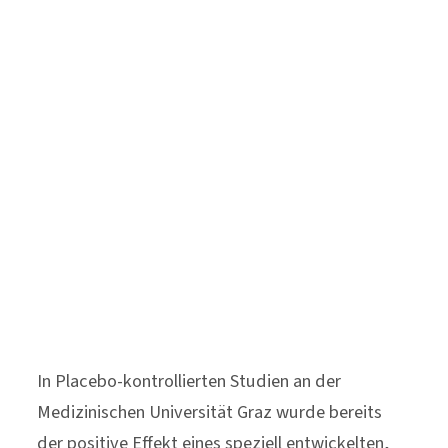
In Placebo-kontrollierten Studien an der
Medizinischen Universität Graz wurde bereits
der positive Effekt eines speziell entwickelten,
anti-entzündlich wirkenden
Multispezies-
Probiotikums
sowohl bei gesunden als auch bei
psychisch kranken Patienten nachgewiesen 1,2,3.