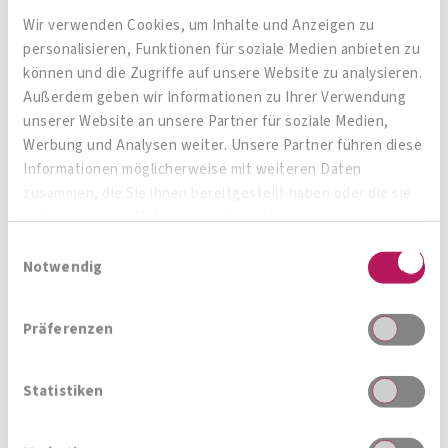
der
Symptome
, jedoch bedeutet das keine
Wir verwenden Cookies, um Inhalte und Anzeigen zu
Verbesserung der kognitiven Funktionen. Das
personalisieren, Funktionen für soziale Medien anbieten zu
zeigt, dass trotz einer psychischen Stabilität ein
können und die Zugriffe auf unsere Website zu analysieren.
Wiedereinstieg in den
Alltag
nur schwer möglich
Außerdem geben wir Informationen zu Ihrer Verwendung
unserer Website an unsere Partner für soziale Medien,
ist, was wiederum schlecht für das
Werbung und Analysen weiter. Unsere Partner führen diese
Selbstwertgefühl der Betroffenen ist. Bereits
Informationen möglicherweise mit weiteren Daten
mehrere Studien zeigen, dass sich die
Darmflora
zusammen, die Sie ihnen bereitgestellt haben oder die sie
im Rahmen Ihrer Nutzung der Dienste gesammelt haben.
von Menschen mit psychischen Erkrankungen
Einwilligungsauswahl
deutliche von gesunden Menschen
Notwendig
unterscheidet. Durch die Gabe von
hochqualitativen
Probiotika
wird die bakterielle
Präferenzen
Besiedelung des Darms positiv beeinflusst,
sodass sich die guten
Bakterien
vermehren und
Statistiken
ihren Aufgaben wieder nachgehen können. Es
gibt speziell entwickelte
Probiotika
, die gezielt