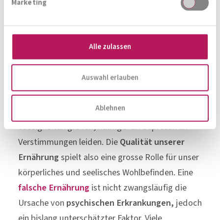
Marketing
auf die
Darm-Hirn-Achse
wirken und somit die
kognitiven Leistungen positiv beeinflussen –
ohne unerwünschte Nebenwirkungen.
Alle zulassen
Zudem ist auch ein Zusammenhang zwischen
Auswahl erlauben
der Ernährung und der
Stimmungslage
nachweislich erkennbar. Aktuelle Studien zeigen,
Ablehnen
dass Jugendliche, die häufig zu Fastfood und
Süssigkeiten greifen, häufiger an depressiven
Verstimmungen leiden. Die
Qualität unserer
Ernährung
spielt also eine grosse Rolle für unser
körperliches und seelisches Wohlbefinden. Eine
falsche Ernährung
ist nicht zwangsläufig die
Ursache von
psychischen Erkrankungen,
jedoch
ein bislang unterschätzter Faktor. Viele