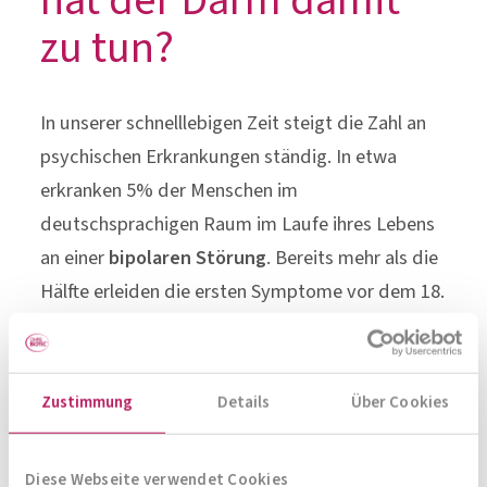
hat der Darm damit
zu tun?
In unserer schnelllebigen Zeit steigt die Zahl an
psychischen Erkrankungen ständig. In etwa
erkranken 5% der Menschen im
deutschsprachigen Raum im Laufe ihres Lebens
an einer
bipolaren Störung
. Bereits mehr als die
Hälfte erleiden die ersten Symptome vor dem 18.
Lebensjahr. Viele berichteten von
Begleiterscheinungen
wie Gedächtnisverlust
und Konzentrationsstörungen in ihrer
Zustimmung
Details
Über Cookies
depressiven Phase
. Die Gabe von
Psychopharmaka begünstigt zwar die Linderung
Diese Webseite verwendet Cookies