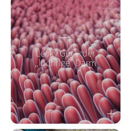
Leaky Gut – der
,,löchrige” Darm