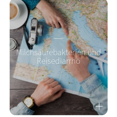
Milchsäurebakterien und
Reisediarrhö