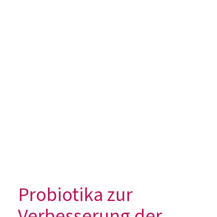
Probiotika zur
Verbesserung der
Erfolgschancen einer
künstlichen
Befruchtung