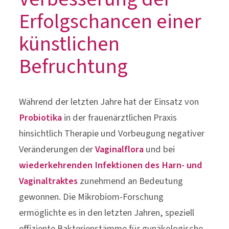
Während der letzten Jahre hat der Einsatz von
Probiotika
in der frauenärztlichen Praxis
hinsichtlich Therapie und Vorbeugung negativer
Veränderungen der
Vaginalflora
und bei
wiederkehrenden Infektionen des Harn- und
Vaginaltraktes
zunehmend an Bedeutung
gewonnen. Die Mikrobiom-Forschung
ermöglichte es in den letzten Jahren, speziell
effiziente Bakterienstämme für gynäkologische
Erkrankungen zu finden. Man konnte klar
nachweisen, dass die optimale
Darreichungsform die orale
Einnahme von
probiotischen Bakterien
ist, da dies den
natürlichen Weg der Besiedelung der Vagina mit