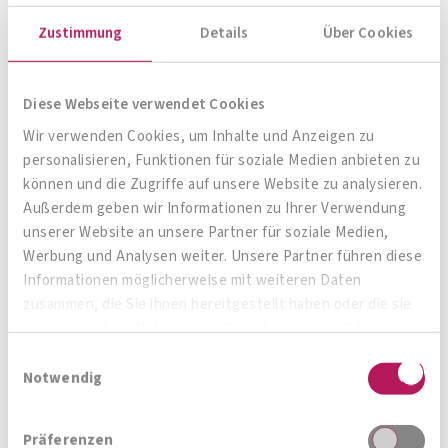
Zustimmung
Details
Über Cookies
Diese Webseite verwendet Cookies
Wir verwenden Cookies, um Inhalte und Anzeigen zu
personalisieren, Funktionen für soziale Medien anbieten zu
OMNi-BiOTiC® WOMAN
können und die Zugriffe auf unsere Website zu analysieren.
Außerdem geben wir Informationen zu Ihrer Verwendung
Untenrum glücklich!
unserer Website an unsere Partner für soziale Medien,
Werbung und Analysen weiter. Unsere Partner führen diese
Zum Produkt
Informationen möglicherweise mit weiteren Daten
zusammen, die Sie ihnen bereitgestellt haben oder die sie
im Rahmen Ihrer Nutzung der Dienste gesammelt haben.
Einwilligungsauswahl
Notwendig
Präferenzen