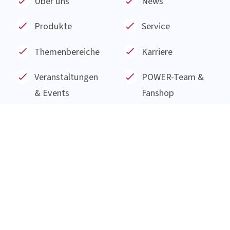
Über das Institut AllergoSan
Das Institut AllergoSan mit Sitz in Graz wurde im
Januar 1991 gegründet und beschäftigt sich nun
seit 30 Jahren mit der Erforschung und
Entwicklung von Produkten aus natürlichen
Substanzen wie probiotischen Bakterien,
Pflanzenextrakten und Mineralstoffen.
Alles auf einen Blick
Über uns
News
Produkte
Service
Themenbereiche
Karriere