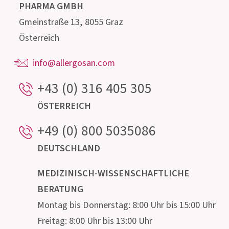
Unser hochqualifiziertes Beratungsteam,
bestehend aus Ärzten, Apothekern, Biologen,
Ernährungsfachleuten und Mikrobiologen steht
für Auskünfte rund um den Darm und seine
mikroskopisch kleinen Bewohner gerne zur
Verfügung.
Institut AllergoSan
PHARMA
GMBH
Gmeinstraße 13, 8055 Graz
Österreich