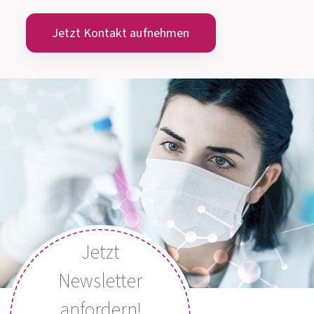
info@allergosan.com
+43 (0) 316 405 305
ÖSTERREICH
+49 (0) 800 5035086
DEUTSCHLAND
MEDIZINISCH-WISSENSCHAFTLICHE
BERATUNG
Montag bis Donnerstag: 8:00 Uhr bis 15:00 Uhr
Freitag: 8:00 Uhr bis 13:00 Uhr
Jetzt Kontakt aufnehmen