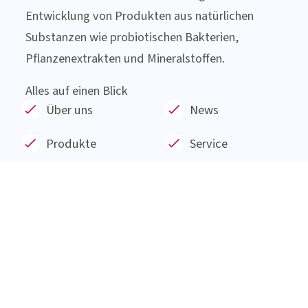
Newsletter
anfordern!
SPANNENDE THEMEN
RUND UM DIE
DARMGESUNDHEIT
Über das Institut AllergoSan
Das Institut AllergoSan mit Sitz in Graz wurde im
Januar 1991 gegründet und beschäftigt sich nun
seit 30 Jahren mit der Erforschung und
Entwicklung von Produkten aus natürlichen
Substanzen wie probiotischen Bakterien,
Pflanzenextrakten und Mineralstoffen.