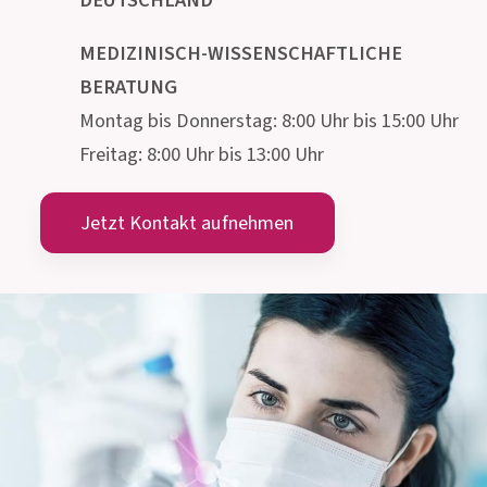
Institut AllergoSan
PHARMA
GMBH
Gmeinstraße 13, 8055 Graz
Österreich
info@allergosan.com
+43 (0) 316 405 305
ÖSTERREICH
+49 (0) 800 5035086
DEUTSCHLAND
MEDIZINISCH-WISSENSCHAFTLICHE
BERATUNG