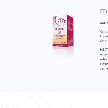
Für
Anti
Curcu
Ingwe
äther
META
Antei
erhöh
Citru
Zelle