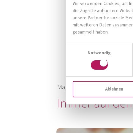
Wir verwenden Cookies, um Inh
die Zugriffe auf unsere Webs
unsere Partner für soziale Me
META-CARE® Osteo Fit
mit weiteren Daten zusammen, 
gesammelt haben.
Knochen-Kombination
Einwilligungsauswahl
Notwendig
Zum Produkt
Magazin, News, Blog
Ablehnen
Immer auf den