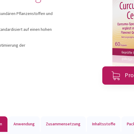
l®
OMNi-LOGiC®
MET
kundären Pflanzenstoffen und
andardisiert auf einen hohen
zeigen
Produkte anzeigen
Produ
ptimierung der
Zum Produktberater
Pro
en
Anwendung
Zusammensetzung
Inhaltsstoffe
Pac