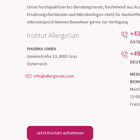
Starke Nerven
Unser hochqualifiziertes Beratungsteam, bestehend aus Ärz
Ernährungsfachleuten und Mikrobiologen steht für Auskünft
mikroskopisch kleinen Bewohner gerne zur Verfügung.
Zum Produkt
+43
Institut AllergoSan
ÖST
PHARMA
GMBH
+49
Gmeinstraße 13, 8055 Graz
DEU
Österreich
MEDI
info@allergosan.com
BER
Monta
15:00
Freit
Jetzt Kontakt aufnehmen