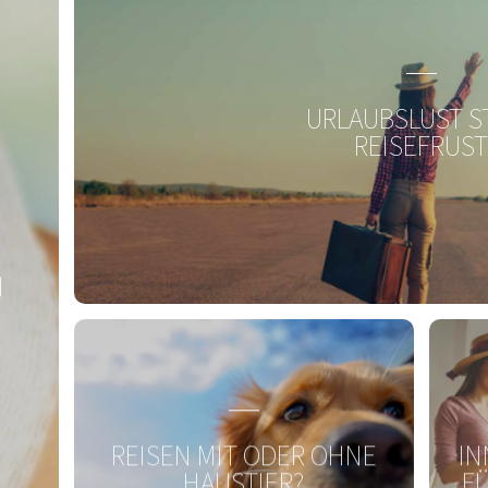
META-CARE® L-Glutamin
MET
Energie für die Darmschleimhaut
URLAUBSLUST S
REISEFRUS
Zum Produkt
N
REISEN MIT ODER OHNE
IN
HAUSTIER?
FÜ