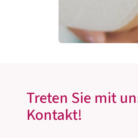
META-CARE® Vitamin D3
Plus
Sonnenenergie für das Immunsystem
Zum Produkt
Treten Sie mit un
Kontakt!
META-CARE® B-Complex