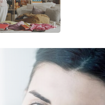
TA-CARE® Coenzym
Q10
Energie für die Zellen
Zum Produkt
A-CARE® Weihrauch