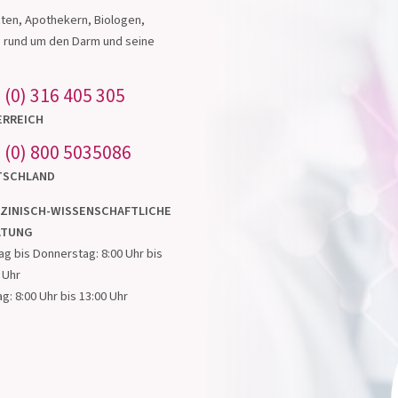
ten, Apothekern, Biologen,
Erhaltung der Darmbarriere
e rund um den Darm und seine
 (0) 316 405 305
Zum Produkt
ERREICH
 (0) 800 5035086
TSCHLAND
ZINISCH-WISSENSCHAFTLICHE
ATUNG
g bis Donnerstag: 8:00 Uhr bis
 Uhr
ag: 8:00 Uhr bis 13:00 Uhr
MET