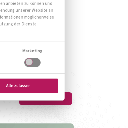
dien anbieten zu können und
rwendung unserer Website an
Informationen möglicherweise
A-CARE® Magnesium
Nutzung der Dienste
Plus
uskeln & Energiestoffwechsel
Marketing
Zum Produkt
Alle zulassen
Zur Gesamtübersicht