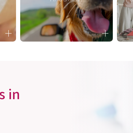
META-CARE® Basic 3
ME
Basenbildende Mineralsalze
Zum Produkt
s in
META-CARE® Colon
MET
Lecithin