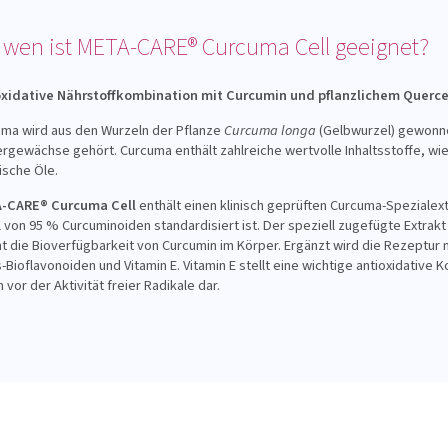
 wen ist META-CARE® Curcuma Cell geeignet?
oxidative Nährstoffkombination mit Curcumin und pflanzlichem Querce
ma wird aus den Wurzeln der Pflanze
Curcuma longa
(Gelbwurzel) gewonnen
rgewächse gehört. Curcuma enthält zahlreiche wertvolle Inhaltsstoffe, wi
ische Öle.
-CARE® Curcuma Cell
enthält einen klinisch geprüften Curcuma-Spezialext
l von 95 % Curcuminoiden standardisiert ist. Der speziell zugefügte Extra
t die Bioverfügbarkeit von Curcumin im Körper. Ergänzt wird die Rezeptur 
s-Bioflavonoiden und Vitamin E. Vitamin E stellt eine wichtige antioxidativ
n vor der Aktivität freier Radikale dar.