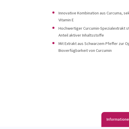
OMNi-BiOTiC®
Carico
Innovative Kombination aus Curcuma, se
Vitamin E
Hochwertiger Curcumin-Spezialextrakt st
Anteil aktiver Inhaltsstoffe
Produkte anzeigen
Produkte an
Mit Extrakt aus Schwarzem Pfeffer zur O
Bioverfügbarkeit von Curcumin
Information