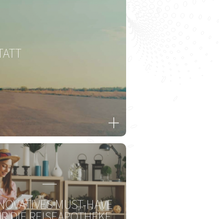
A-CARE® Griffonia
Plus
TATT
Seelisches Wohlbefinden
T
Zum Produkt
NOVATIVES MUST-HAVE
R DIE REISEAPOTHEKE