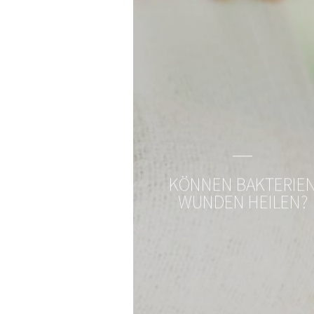
META-CARE® Leber
Leber-Nährstoffe
Zum Produkt
KÖNNEN BAKTERIE
WUNDEN HEILEN?