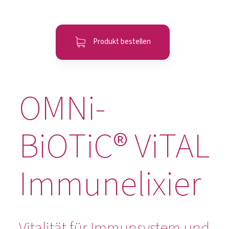
Produkt bestellen
OMNi-
BiOTiC® ViTAL
Immunelixier
Vitalität für Immunsystem und