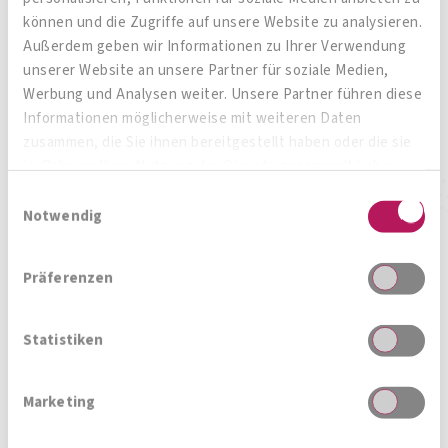
OMNi-BiOTiC® ViTAL
können und die Zugriffe auf unsere Website zu analysieren.
Immunelixier
Außerdem geben wir Informationen zu Ihrer Verwendung
unserer Website an unsere Partner für soziale Medien,
Vitalität für Immunsystem und Darm*
Werbung und Analysen weiter. Unsere Partner führen diese
Informationen möglicherweise mit weiteren Daten
zusammen, die Sie ihnen bereitgestellt haben oder die sie
im Rahmen Ihrer Nutzung der Dienste gesammelt haben.
Zum Produkt
Einwilligungsauswahl
Notwendig
Präferenzen
Statistiken
Zur Produktübersicht
Marketing