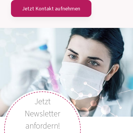
info@allergosan.com
+43 (0) 316 405 305
ÖSTERREICH
+49 (0) 800 5035086
DEUTSCHLAND
MEDIZINISCH-WISSENSCHAFTLICHE
BERATUNG
Montag bis Donnerstag: 8:00 Uhr bis 15:00 Uhr
Freitag: 8:00 Uhr bis 13:00 Uhr
Jetzt Kontakt aufnehmen