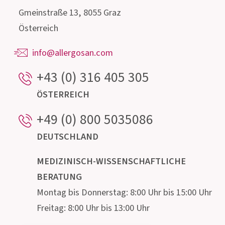
Unser hochqualifiziertes Beratungsteam,
bestehend aus Ärzten, Apothekern, Biologen,
Ernährungsfachleuten und Mikrobiologen steht
für Auskünfte rund um den Darm und seine
mikroskopisch kleinen Bewohner gerne zur
Verfügung.
Institut AllergoSan
PHARMA
GMBH
Gmeinstraße 13, 8055 Graz
Österreich