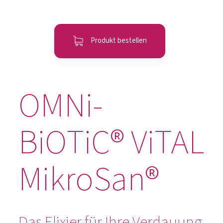
Produkt bestellen
OMNi-
BiOTiC® ViTAL
MikroSan®
Das Elixier für Ihre Verdauung