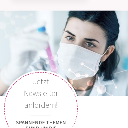
ÖSTERREICH
+49 (0) 800 5035086
DEUTSCHLAND
MEDIZINISCH-WISSENSCHAFTLICHE
BERATUNG
Montag bis Donnerstag: 8:00 Uhr bis 15:00 Uhr
Freitag: 8:00 Uhr bis 13:00 Uhr
Jetzt Kontakt aufnehmen