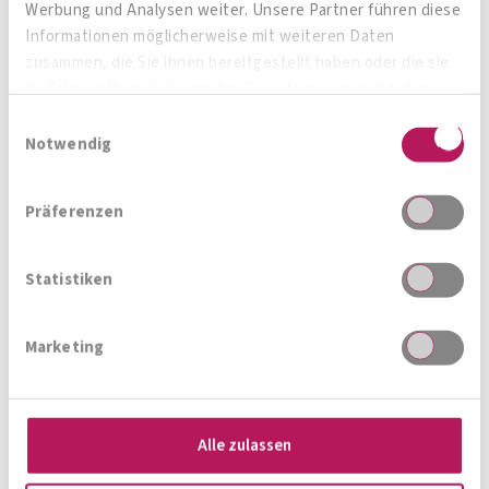
Immer auf den neusten Stand
Werbung und Analysen weiter. Unsere Partner führen diese
Informationen möglicherweise mit weiteren Daten
zusammen, die Sie ihnen bereitgestellt haben oder die sie
im Rahmen Ihrer Nutzung der Dienste gesammelt haben.
Zur Gesamtübersicht
Einwilligungsauswahl
Notwendig
Präferenzen
Statistiken
Marketing
KÖNNEN BAKTERIEN
WUNDEN HEILEN?
Alle zulassen