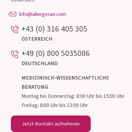
Unser hochqualifiziertes Beratungsteam,
bestehend aus Ärzten, Apothekern, Biologen,
Ernährungsfachleuten und Mikrobiologen steht
für Auskünfte rund um den Darm und seine
mikroskopisch kleinen Bewohner gerne zur
Verfügung.
Institut AllergoSan
PHARMA
GMBH
Gmeinstraße 13, 8055 Graz
Österreich
info@allergosan.com
+43 (0) 316 405 305