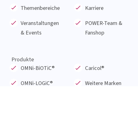
Über das Institut AllergoSan
Das Institut AllergoSan mit Sitz in Graz wurde im
Januar 1991 gegründet und beschäftigt sich nun
seit 30 Jahren mit der Erforschung und
Entwicklung von Produkten aus natürlichen
Substanzen wie probiotischen Bakterien,
Pflanzenextrakten und Mineralstoffen.
Alles auf einen Blick
Über uns
News
Produkte
Service
Themenbereiche
Karriere
Veranstaltungen
POWER-Team &
& Events
Fanshop