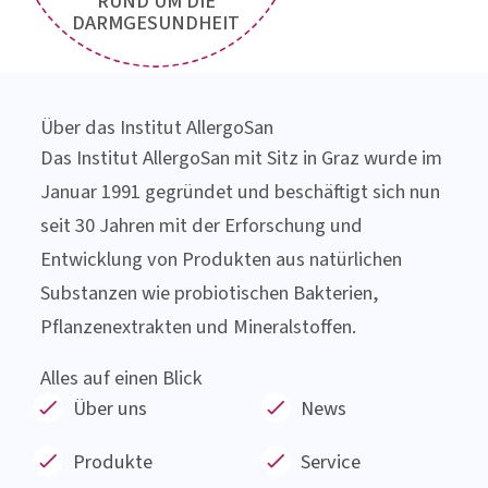
Jetzt
Newsletter
anfordern!
SPANNENDE THEMEN
RUND UM DIE
DARMGESUNDHEIT