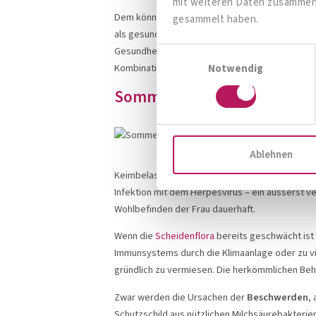
mit weiteren Daten zusammen, 
Dem können Sie ganz natürlich beikommen: Unter
gesammelt haben.
als gesundheitsfördernde Frucht. Die südameri
Gesundheit“. Die Papaya enthält nämlich das e
Einwilligungsauswahl
Kombination der Papaya mit beruhigendem Hafe
Notwendig
Sommer, Sonne, Scheideninf
Ablehnen
Keimbelastung durchbrechen selbst den stärkst
Infektion mit dem Herpesvirus – ein äusserst 
Wohlbefinden der Frau dauerhaft.
Wenn die
Scheidenflora
bereits geschwächt ist 
Immunsystems durch die Klimaanlage oder zu vi
gründlich zu vermiesen. Die herkömmlichen B
Zwar werden die Ursachen der
Beschwerden
,
Schutzschild aus nützlichen Milchsäurebakteri