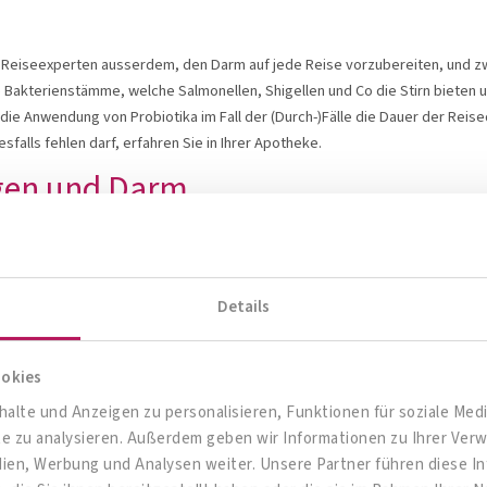
seexperten ausserdem, den Darm auf jede Reise vorzubereiten, und zwar 
e Bakterienstämme, welche Salmonellen, Shigellen und Co die Stirn bieten u
die Anwendung von Probiotika im Fall der (Durch-)Fälle die Dauer der Reis
falls fehlen darf, erfahren Sie in Ihrer Apotheke.
agen und Darm
system nicht schon genug belasten würden: Auch Verstopfung, Blähungen
er
Anreise
und Bewegungsmangel auf langen Flügen oder Fahrten „
lähmen
ng ebenfalls. Der Flüssigkeitsverlust durch vermehrtes Schwitzen oder klim
Details
Häufig wird der Stuhlgang auch unterdrückt, etwa weil gerade keine Toilet
htet. All diese Faktoren führen häufig zu einer Reiseverstopfung, die mit 
ookies
en
, vor allem, weil man sich im Urlaub so einiges „gönnt“: Gebratenes und fr
alte und Anzeigen zu personalisieren, Funktionen für soziale Me
tige Getränke belasten den Magen ebenso wie scharfe,
exotische Gewür
ite zu analysieren. Außerdem geben wir Informationen zu Ihrer Ve
wohnt. Das kann den Magen überlasten und sich in Form von Sodbrennen und
dien, Werbung und Analysen weiter. Unsere Partner führen diese 