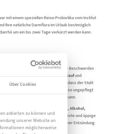
mit einem speziellen Reise-Probiotika vom Institut
nd Ihre natürliche Darmflora im Urlaub bestmöglich
ediarrhö um ein bis zwei Tage verkürzt werden kann.
, Sodbrennen und weitere gastritische Beschwerden
“ den
Darm
. Ein
veränderter Tagesablauf
und
atisierte, trockene Luft führt dazu, dass der Stuhl
Über Cookies
te in der Nähe ist oder die WC-Anlagen so ungepflegt
Völlegefühl und Blähungen einhergehen kann.
ittiertes Essen,
fettige Lebensmittel, Alkohol,
dien anbieten zu können und
ze
. Häufig verleiten All-inclusive-Angebote und üppige
rwendung unserer Website an
 Magenschmerzen, die z. B. infolge einer Entzündung
Informationen möglicherweise