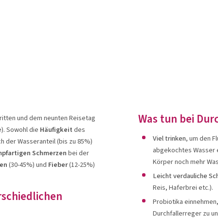
Was tun bei Durc
ritten und dem neunten Reisetag
e). Sowohl die
Häufigkeit
des
Viel trinken
, um den Fl
uch der Wasseranteil (bis zu 85%)
abgekochtes Wasser et
mpfartigen Schmerzen
bei der
Körper noch mehr Was
hen
(30-45%) und
Fieber
(12-25%)
Leicht verdauliche S
Reis, Haferbrei etc.).
rschiedlichen
Probiotika einnehmen,
Durchfallerreger zu un