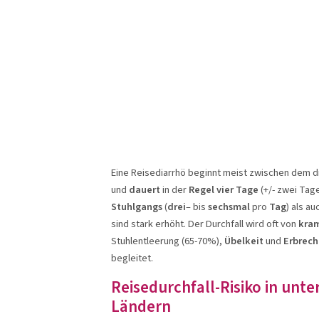
Eine Reisediarrhö beginnt meist zwischen dem d
und
dauert
in der
Regel vier Tage
(+/- zwei Tag
Stuhlgangs
(
drei
– bis
sechsmal
pro
Tag
) als a
sind stark erhöht. Der Durchfall wird oft von
kra
Stuhlentleerung (65-70%),
Übelkeit
und
Erbrec
begleitet.
Reisedurchfall-Risiko in unte
Ländern