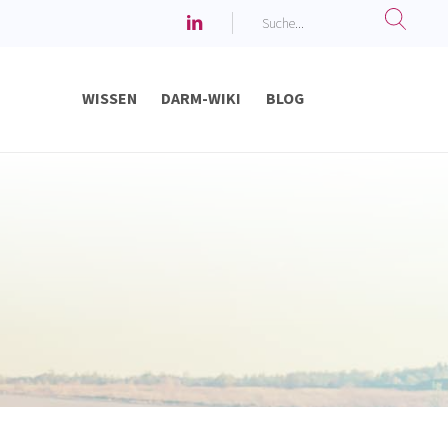
WISSEN
DARM-WIKI
BLOG
Chronisch ent­zündliche Darmerkrankungen
Verdauungsbeschwerden bei Babys & Kindern