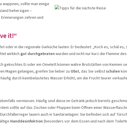
u wappnen, sollte man einige
sland beherzigen –
n Erinnerungen zehren und
ve it!“
fet oder in die regionale Garküche lauten. Er bedeutet: „Koch es, schäl es, 
tel wirklich
gut durchgebraten
wurden und nicht nur kurz die Flamme des 
ch gekochtes Ei oder ein Omelett können wahre Brutstätten von Keimen sei
ren Magen gelangen, greifen Sie lieber zu
Obst
, das Sie selbst
schälen
könn
häufig durch keimbelastetes Wasser Erhöht, um die Frucht teurer verkauf
ebenfalls vermiesen. Häufig sind diese im Getränk jedoch bereits gesch
erdem sollte auf das Zischen oder Ploppen beim Öffnen einer Wasserflasc
 Durchfallerreger lauern auch in Sanitäranlagen: Sie befinden sich auf Tür
ältige
Handdesinfektion
(besonders vor dem Essen und nach dem Toiletten