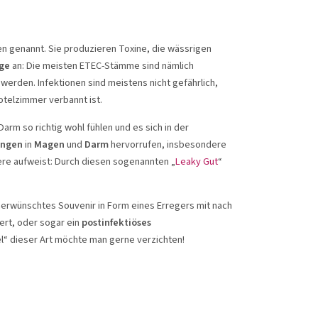
en genannt. Sie produzieren Toxine, die wässrigen
ge
an: Die meisten ETEC-Stämme sind nämlich
erden. Infektionen sind meistens nicht gefährlich,
otelzimmer verbannt ist.
m so richtig wohl fühlen und es sich in der
ungen
in
Magen
und
Darm
hervorrufen, insbesondere
ere aufweist: Durch diesen sogenannten „
Leaky Gut
“
nerwünschtes Souvenir in Form eines Erregers mit nach
ert, oder sogar ein
postinfektiöses
el“ dieser Art möchte man gerne verzichten!