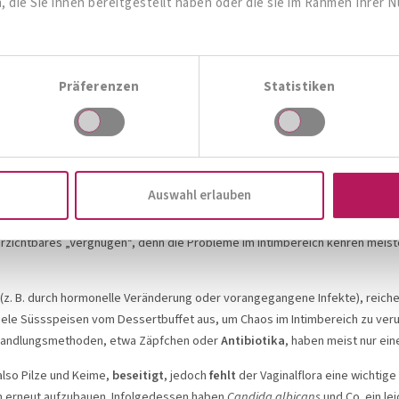
die Sie ihnen bereitgestellt haben oder die sie im Rahmen Ihrer 
stützen Sie Ihre Verdauung mit der Kraft der Papaya! In tropischen Länder
kanischen Indios nannten die Papaya-Pflanze wegen ihres Reichtums an
ver
iweissspaltende Enzym Papain, das auch auf Reisen wieder für Schwung im 
r bewährt. So haben Magen und Darm ebenfalls eine erholsame Reise!
Präferenzen
Statistiken
ektion?
Frauen haben häufig w
anderen Problemen zu
Auswahl erlauben
Hygienestandards
in 
en Schutzschild der Scheidenflora und führen oftmals zu
bakterieller Vagi
verzichtbares „Vergnügen“, denn die Probleme im Intimbereich kehren meis
(z. B. durch hormonelle Veränderung oder vorangegangene Infekte), reiche
ele Süssspeisen vom Dessertbuffet aus, um Chaos im Intimbereich zu ver
ehandlungsmethoden, etwa Zäpfchen oder
Antibiotika
, haben meist nur ein
 also Pilze und Keime,
beseitigt
, jedoch
fehlt
der Vaginalflora eine wichtig
en erneut aufzubauen. Infolgedessen haben
Candida albicans
und Co. ein lei