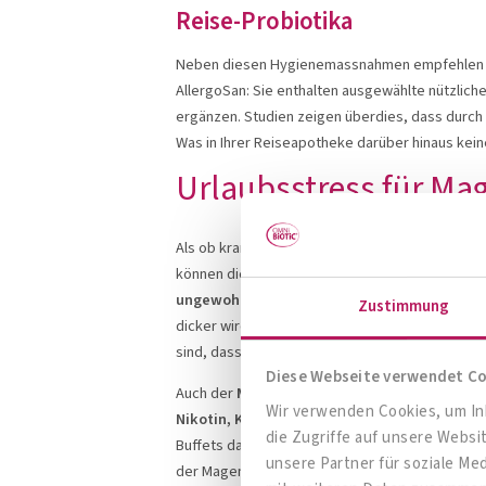
Reise-Probiotika
Neben diesen Hygienemassnahmen empfehlen Rei
AllergoSan: Sie enthalten ausgewählte nützlich
ergänzen. Studien zeigen überdies, dass durch 
Was in Ihrer Reiseapotheke darüber hinaus keines
Urlaubsstress für M
Als ob krankmachende Keime unser Verdauungs
können die Urlaubsfreude trüben.
Stress
bei d
ungewohnte Speisen
verlangsamen die Verdauu
Zustimmung
dicker wird und sich schwer ausscheiden lässt. 
sind, dass man lieber auf das „Geschäft“ verzic
Diese Webseite verwendet C
Auch der
Magen
muss auf Reisen
viel verkraft
Wir verwenden Cookies, um Inh
Nikotin, Kaffee, Softdrinks
und kohlensäurehal
die Zugriffe auf unsere Webs
Buffets dazu, öfters und mehr zu essen als ge
unsere Partner für soziale Me
der Magenschleimhaut auftreten, äussern.