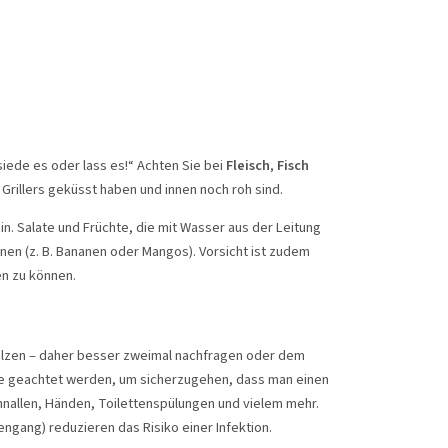
siede es oder lass es!“ Achten Sie bei
Fleisch
,
Fisch
Grillers geküsst haben und innen noch roh sind.
n. Salate und Früchte, die mit Wasser aus der Leitung
en (z. B. Bananen oder Mangos). Vorsicht ist zudem
en zu können.
molzen – daher besser zweimal nachfragen oder dem
he geachtet werden, um sicherzugehen, dass man einen
schnallen, Händen, Toilettenspülungen und vielem mehr.
gang) reduzieren das Risiko einer Infektion.