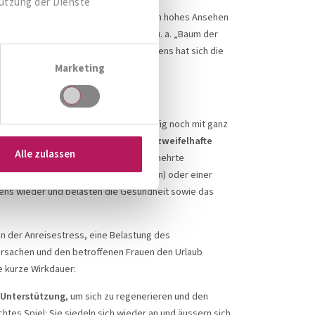
Nutzung der Dienste
n geniesst diese Pflanze seit jeher ein hohes Ansehen
dauungsfördernden Inhaltsstoffen
u. a. „Baum der
Darm sorgt. Bei Beschwerden des Magens hat sich die
Marketing
ährend des Urlaubs sowie danach häufig noch mit ganz
 kämpfen:
Chlorwasser im Pool
oder
zweifelhafte
Alle zulassen
öffentlichen WC-Anlagen und eine vermehrte
nose
, zu einer
Candidose
(Pilzinfektion) oder einer
tens wieder und belasten die Gesundheit sowie das
n der Anreisestress, eine Belastung des
ursachen und den betroffenen Frauen den Urlaub
e kurze Wirkdauer:
e
Unterstützung
, um sich zu regenerieren und den
chtes Spiel: Sie siedeln sich wieder an und äussern sich