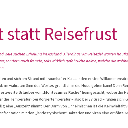
 statt Reisefrust
nd viele suchen Erholung im Ausland. Allerdings: Am Reiseziel warten häufi
, sondern auch fremde, teils wirklich gefährliche Keime, welche die wohl
en.
ten und sich am Strand mit traumhafter Kulisse den ersten Willkommensdri
b im wahrsten Sinn des Wortes gründlich in die Hose gehen kann! Denn Reise
der
zweite
Urlauber
von „
Montezumas Rache
“ heimgesucht, wobei die Häu
r die Temperatur (bei Körpertemperatur – also bei 37 Grad – fühlen sich 
llig eine „Auszeit“ nimmt. Der Darm von Einheimischen ist die Keimvielfalt 
nfrontation mit den „landestypischen“ Bakterien und Viren eine erhöhte A