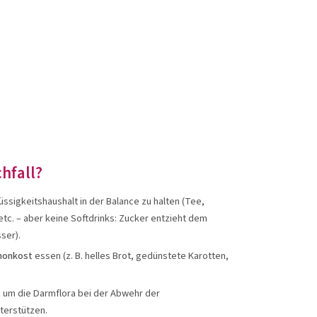
hfall?
üssigkeitshaushalt in der Balance zu halten (Tee,
c. – aber keine Softdrinks: Zucker entzieht dem
ser).
chonkost
essen (z. B. helles Brot, gedünstete Karotten,
 um die Darmflora bei der Abwehr der
terstützen.