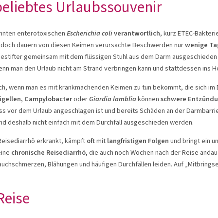
beliebtes Urlaubssouvenir
nannten enterotoxischen
Escherichia coli
verantwortlich
, kurz ETEC-Bakteri
edoch dauern von diesen Keimen verursachte Beschwerden nur
wenige Ta
hestifter gemeinsam mit dem flüssigen Stuhl aus dem Darm ausgeschieden w
enn man den Urlaub nicht am Strand verbringen kann und stattdessen ins H
h, wenn man es mit krankmachenden Keimen zu tun bekommt, die sich im Dar
igellen, Campylobacter
oder
Giardia lamblia
können
schwere Entzünd
ss vor dem Urlaub angeschlagen ist und bereits Schäden an der Darmbarri
nd deshalb nicht einfach mit dem Durchfall ausgeschieden werden.
Reisediarrhö erkrankt, kämpft
oft
mit
langfristigen
Folgen
und bringt ein u
eine
chronische Reisediarrhö
, die auch noch Wochen nach der Reise andau
Bauchschmerzen, Blähungen und häufigen Durchfällen leiden. Auf „Mitbrings
Reise