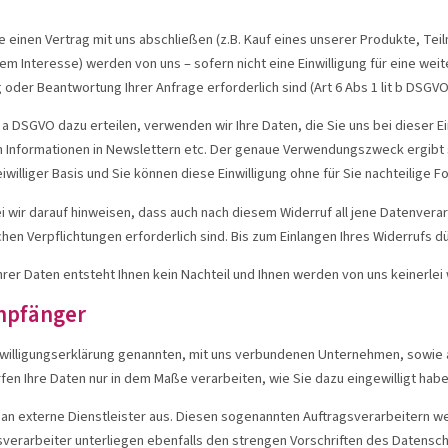
GiC®
META-CARE®
Ca
Sie einen Vertrag mit uns abschließen (z.B. Kauf eines unserer Produkte, Te
hem Interesse) werden von uns – sofern nicht eine Einwilligung für eine we
g oder Beantwortung Ihrer Anfrage erforderlich sind (Art 6 Abs 1 lit b DSG
t a DSGVO dazu erteilen, verwenden wir Ihre Daten, die Sie uns bei dieser E
zeigen
Produkte anzeigen
Produ
Informationen in Newslettern etc. Der genaue Verwendungszweck ergibt sic
reiwilliger Basis und Sie können diese Einwilligung ohne für Sie nachteilige 
Zum Produktberater
wobei wir darauf hinweisen, dass auch nach diesem Widerruf all jene Daten
ichen Verpflichtungen erforderlich sind. Bis zum Einlangen Ihres Widerrufs
 Ihrer Daten entsteht Ihnen kein Nachteil und Ihnen werden von uns keinerle
Empfänger
r Einwilligungserklärung genannten, mit uns verbundenen Unternehmen, sowie
en Ihre Daten nur in dem Maße verarbeiten, wie Sie dazu eingewilligt habe
 an externe Dienstleister aus. Diesen sogenannten Auftragsverarbeitern 
agsverarbeiter unterliegen ebenfalls den strengen Vorschriften des Datens