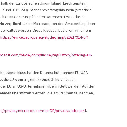
halb der Europäischen Union, Island, Liechtenstein,
. 2 und 3 DSGVO). Standardvertragsklauseln (Standard
 auch dann den europäischen Datenschutzstandards
n verpflichtet sich Microsoft, bei der Verarbeitung Ihrer
 verwaltet werden. Diese Klauseln basieren auf einem
:
https://eur-lex.europa.eu/eli/dec_impl/2021/914/oj?
icrosoft.com/de-de/compliance/regulatory/offering-eu-
enheitsbeschluss für den Datenschutzrahmen EU-USA
ass die USA ein angemessenes Schutzniveau –
 der EU an US-Unternehmen übermittelt werden. Auf der
ehmen übermittelt werden, die am Rahmen teilnehmen,
s://privacy.microsoft.com/de-DE/privacystatement
.