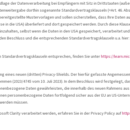
lage der Datenverarbeitung bei Empfängern mit Sitz in Drittstaaten (außer
enweitergabe dorthin sogenannte Standardvertragsklauseln (=Art. 46. Abs
bereitgestellte Mustervorlagen und sollen sicherstellen, dass Ihre Daten
se in die USA) überliefert und dort gespeichert werden. Durch diese Klausel
nzuhalten, selbst wenn die Daten in den USA gespeichert, verarbeitet und
den Beschluss und die entsprechenden Standardvertragsklauseln u.a. hier
 Standardvertragsklauseln entsprechen, finden Sie unter
https://learn.m
g eines neuen (dritten) Privacy-Shields. Der hierfür gefasste Angemess
men (2023/4745 vom 10. Juli 2023). In dem Beschluss wird festgelegt, d
sonenbezogene Daten gewährleisten, die innerhalb des neuen Rahmens aus
en personenbezogene Daten fortfolgend sicher aus der EU an US-Untern
t werden müssen.
oft Clarity verarbeitet werden, erfahren Sie in der Privacy Policy auf
http