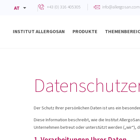
+43 (0) 316 405305
info@allergosan.com
AT
INSTITUT ALLERGOSAN
PRODUKTE
THEMENBEREI
Begleitung zur Antibiotika-Therapie
Chronisch entzündliche Darmerkrankungen
Verdauungsbeschwerden bei Babys und Kindern
Datenschutze
Der Schutz Ihrer persönlichen Daten ist uns ein besonde
Diese Information beschreibt, wie die Institut Allergo
Unternehmen betreut oder unterstützt werden („wir“), 
1. Verarbeitungen Ihrer Daten