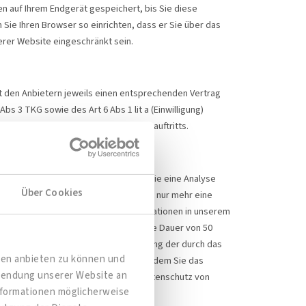
en auf Ihrem Endgerät gespeichert, bis Sie diese
Sie Ihren Browser so einrichten, dass er Sie über das
serer Website eingeschränkt sein.
t den Anbietern jeweils einen entsprechenden Vertrag
 3 TKG sowie des Art 6 Abs 1 lit a (Einwilligung)
g unseres Angebotes und unseres Webauftritts.
Google Analytics verwendet Cookies, die eine Analyse
Über Cookies
n 8 Bit) pseudonymisiert. Dadurch ist nur mehr eine
eichert. Google benutzt diese Informationen in unserem
Nutzerdaten bei Google werden für die Dauer von 50
Darüber hinaus können Sie die Erfassung der durch das
dien anbieten zu können und
eser Daten durch Google verhindern, indem Sie das
rwendung unserer Website an
tionen zu Nutzungsbedingungen und Datenschutz von
Informationen möglicherweise