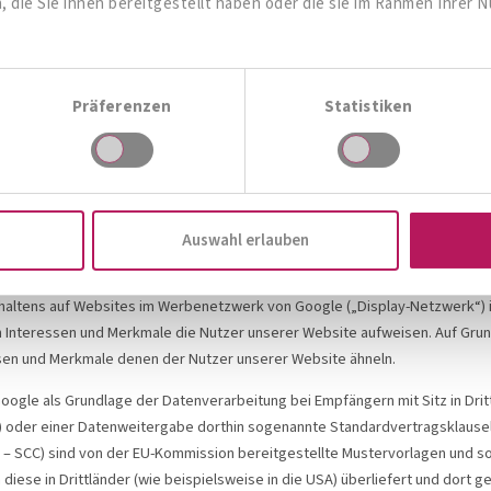
die Sie ihnen bereitgestellt haben oder die sie im Rahmen Ihrer 
n Tracking
gle, und im Rahmen dessen das Conversion Tracking. Dabei wird von Goog
ete Anzeige klicken. Diese Cookies verlieren ihre Gültigkeit nach 30 Tagen
Präferenzen
Statistiken
n Google und wir erkennen, dass Sie auf die Anzeige geklickt haben und z
rstellung von Statistiken, durch die wir die Gesamtanzahl von Nutzern, di
Seite aufgerufen haben, erfahren.
 Funktionen Remarketing, Zielgruppen mit gemeinsamen Interessen, benu
pen, sowie demografische und geografische Ausrichtung.
Auswahl erlauben
 Nutzer, die unsere Website bereits besucht haben und können unsere Wer
ltens auf Websites im Werbenetzwerk von Google („Display-Netzwerk“) in
teressen und Merkmale die Nutzer unserer Website aufweisen. Auf Grund
sen und Merkmale denen der Nutzer unserer Website ähneln.
gle als Grundlage der Datenverarbeitung bei Empfängern mit Sitz in Dritt
 oder einer Datenweitergabe dorthin sogenannte Standardvertragsklauseln 
 – SCC) sind von der EU-Kommission bereitgestellte Mustervorlagen und sol
se in Drittländer (wie beispielsweise in die USA) überliefert und dort ge