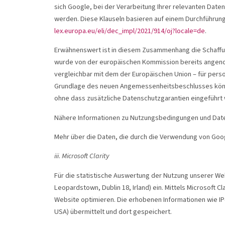
sich Google, bei der Verarbeitung Ihrer relevanten Date
werden. Diese Klauseln basieren auf einem Durchführung
lex.europa.eu/eli/dec_impl/2021/914/oj?locale=de
.
Erwähnenswert ist in diesem Zusammenhang die Schaffun
wurde von der europäischen Kommission bereits angenom
vergleichbar mit dem der Europäischen Union – für per
Grundlage des neuen Angemessenheitsbeschlusses könn
ohne dass zusätzliche Datenschutzgarantien eingeführ
Nähere Informationen zu Nutzungsbedingungen und Date
Mehr über die Daten, die durch die Verwendung von Googl
iii
.
Microsoft Clarity
Für die statistische Auswertung der Nutzung unserer Webs
Leopardstown, Dublin 18, Irland) ein. Mittels Microsoft 
Website optimieren. Die erhobenen Informationen wie IP
USA) übermittelt und dort gespeichert.