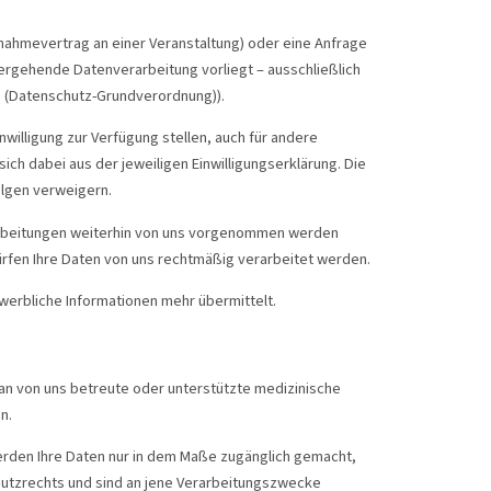
ricol®
Dr. med.
W
ilnahmevertrag an einer Veranstaltung) oder eine Anfrage
Schütze
itergehende Datenverarbeitung vorliegt – ausschließlich
VO (Datenschutz-Grundverordnung)).
inwilligung zur Verfügung stellen, auch für andere
kte anzeigen
Produkte anzeigen
h dabei aus der jeweiligen Einwilligungserklärung. Die
Folgen verweigern.
verarbeitungen weiterhin von uns vorgenommen werden
 dürfen Ihre Daten von uns rechtmäßig verarbeitet werden.
i werbliche Informationen mehr übermittelt.
 an von uns betreute oder unterstützte medizinische
n.
werden Ihre Daten nur in dem Maße zugänglich gemacht,
chutzrechts und sind an jene Verarbeitungszwecke