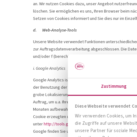
an. Wir nutzen Cookies dazu, unser Angebot nutzerfreund
löschen. Sie ermöglichen es uns, Ihren Browser beim nä
Setzen von Cookies informiert und Sie dies nur im Einzel
d. Web-Analyse-Tools
Unsere Website verwendet Funktionen unterschiedlicher
zur Auftragsdatenverarbeitung abgeschlossen. Die Datenv
und/oder f (berechtigtes Interesse) der DSGVO. Unser A
i. Google Analytics
Google Analytics ist ein Webanalysedienst der Google In
Zustimmung
der Benutzung der Website durch ihre Benutzer ermöglich
grobe Lokalisierung möglich. Die dadurch erzeugten Inf
Auftrag, um u.a. Ihre Nutzung unserer Websites auszuwe
Diese Webseite verwendet C
Monaten aufbewahrt.
Sie können dies verhindern, indem
Wir verwenden Cookies, um Inh
Cookie erzeugten und auf Ihre Nutzung der Website bezo
die Zugriffe auf unsere Webs
unter
http://tools.google.com/dlpage/gaoptout?hl=de
ve
unsere Partner für soziale Me
Google finden Sie unter
http://www.google.com/analytic