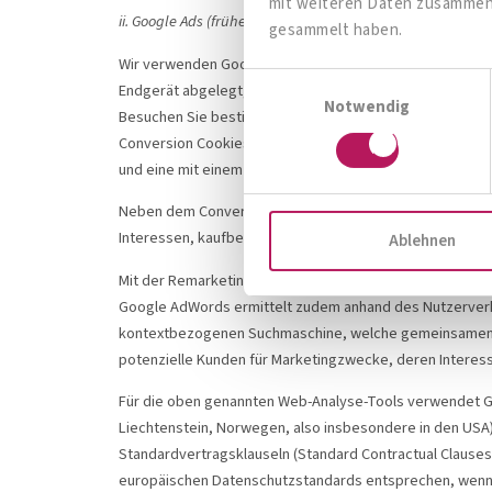
mit weiteren Daten zusammen, 
ii. Google Ads (früher AdWords) und Google Ads Conversio
gesammelt haben.
Wir verwenden Google Ads, einen Analysedienst von Goo
Einwilligungsauswahl
Endgerät abgelegt, wenn Sie auf eine von Google geschalt
Notwendig
Besuchen Sie bestimmte Seiten auf unserer Website könne
Conversion Cookies erlangten Informationen dienen der E
und eine mit einem Conversion-Tracking-Tag versehenen 
Neben dem Conversion Tracking verwenden wir auch die
Interessen, kaufbereite Zielgruppen, ähnliche Zielgrup
Ablehnen
Mit der Remarketing-Funktion von Google erreichen wir
Google AdWords ermittelt zudem anhand des Nutzerverha
kontextbezogenen Suchmaschine, welche gemeinsamen In
potenzielle Kunden für Marketingzwecke, deren Interes
Für die oben genannten Web-Analyse-Tools verwendet Goo
Liechtenstein, Norwegen, also insbesondere in den USA)
Standardvertragsklauseln (Standard Contractual Clauses
europäischen Datenschutzstandards entsprechen, wenn die