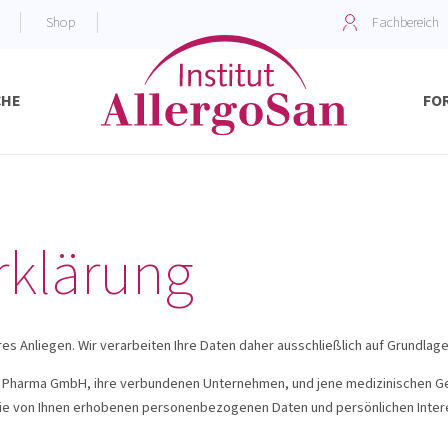
Shop
Fachbereich
CHE
FO
Kompetenzzentrum für Mikrobiomforschung
Forschung und Kooperationen
Fachakademie fü
Unsere Produkte
rklärung
res Anliegen. Wir verarbeiten Ihre Daten daher ausschließlich auf Grundla
San Pharma GmbH, ihre verbundenen Unternehmen, und jene medizinischen G
die von Ihnen erhobenen personenbezogenen Daten und persönlichen Intere