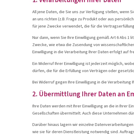
OMNi-BiOTiC®
OMNi-LO
All jene Daten, die Sie uns zur Verfügung stellen, wenn 
an uns richten (z.B. Frage zu Produkt oder aus persönlic
für jene Zwecke verwendet, die für die Vertragserfüllun
Nur dann, wenn Sie Ihre Einwilligung gemäß Art 6 Abs 1 li
Produkte anzeigen
Produkte an
Zwecke, wie etwa die Zusendung von wissenschaftlichen 
Einwilligung in die Verarbeitung Ihrer Daten erfolgt auf f
Ein Widerruf Ihrer Einwilligung ist jederzeit möglich, 
dürfen, die für die Erfüllung von Verträgen oder gesetzl
Bei Widerruf gegen Ihre Einwilligung in die Verarbeitung
2. Übermittlung Ihrer Daten an 
Ihre Daten werden mit Ihrer Einwilligung an die in Ihre
Gesellschaften übermittelt. Auch diese Unternehmen dürf
Darüber hinaus lagern wir einzelne Datenverarbeitungen
wie sie für deren Dienstleistung notwendig sind. Auftr