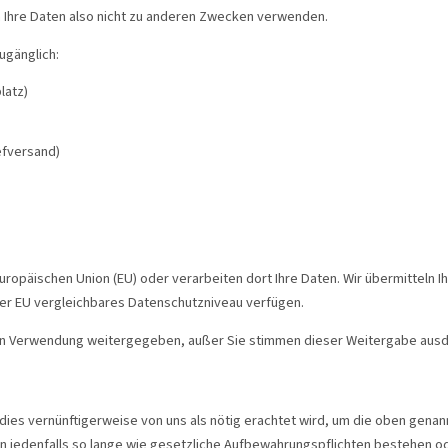
en Ihre Daten also nicht zu anderen Zwecken verwenden.
ugänglich:
latz)
efversand)
opäischen Union (EU) oder verarbeiten dort Ihre Daten. Wir übermitteln Ih
der EU vergleichbares Datenschutzniveau verfügen.
n Verwendung weitergegeben, außer Sie stimmen dieser Weitergabe ausdrü
 dies vernünftigerweise von uns als nötig erachtet wird, um die oben gena
en jedenfalls so lange wie gesetzliche Aufbewahrungspflichten bestehen o