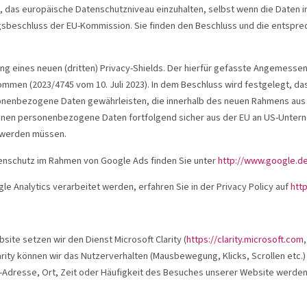
n, das europäische Datenschutzniveau einzuhalten, selbst wenn die Daten 
sbeschluss der EU-Kommission. Sie finden den Beschluss und die entsprec
g eines neuen (dritten) Privacy-Shields. Der hierfür gefasste Angemess
men (2023/4745 vom 10. Juli 2023). In dem Beschluss wird festgelegt, d
sonenbezogene Daten gewährleisten, die innerhalb des neuen Rahmens aus
en personenbezogene Daten fortfolgend sicher aus der EU an US-Untern
t werden müssen.
nschutz im Rahmen von Google Ads finden Sie unter
http://www.google.de
e Analytics verarbeitet werden, erfahren Sie in der Privacy Policy auf
htt
ite setzen wir den Dienst Microsoft Clarity (
https://clarity.microsoft.com
Clarity können wir das Nutzerverhalten (Mausbewegung, Klicks, Scrollen etc.
-Adresse, Ort, Zeit oder Häufigkeit des Besuches unserer Website werden a