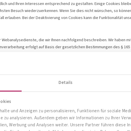
lich und Ihren Interessen entsprechend zu gestalten. Einige Cookies bleib
chsten Besuch wiederzuerkennen. Wenn Sie dies nicht wünschen, so können 
fall erlauben. Bei der Deaktivierung von Cookies kann die Funktionalität un
 Webanalysedienste, die wir Ihnen nachfolgend beschreiben. Wir haben mi
erarbeitung erfolgt auf Basis der gesetzlichen Bestimmungen des § 165 Abs
nliegen im Sinne der DSGVO (berechtigtes Interesse) ist die Verbesserun
c., 1600 Amphitheatre Parkway, Mountain View, CA 94043, USA („Google“). 
Details
t. Ihre IP-Adresse wird erfasst, aber umgehend (durch Löschung der letzte
ormationen werden auf den Server des Anbieters übertragen und dort gesp
rten und um Reports über die Websiteaktivitäten zusammenzustellen. Die 
ookies
 Sie Ihren Browser so einrichten, dass keine Cookies gespeichert werden. 
alte und Anzeigen zu personalisieren, Funktionen für soziale Me
genen Daten (inkl. Ihrer IP-Adresse) an Google sowie die Verarbeitung di
ite zu analysieren. Außerdem geben wir Informationen zu Ihrer Ve
rfügbare Browser-Plugin herunterladen und installieren. Nähere Informa
dien, Werbung und Analysen weiter. Unsere Partner führen diese 
s/terms/de.html
bzw. unter
https://www.google.de/intl/de/policies/
.