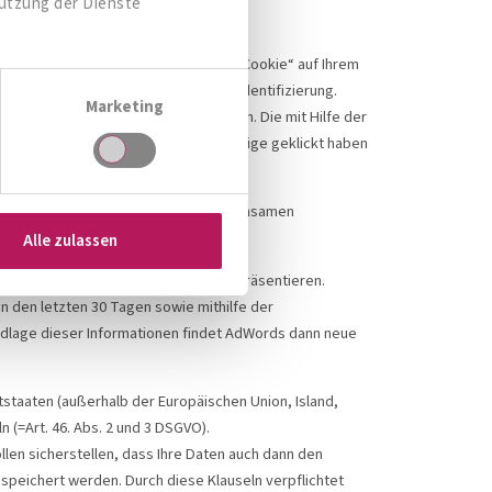
Nutzung der Dienste
le Ads ein sogenannter „Conversion Cookie“ auf Ihrem
 und dienen nicht der persönlichen Identifizierung.
Marketing
u dieser Seite weitergeleitet wurden. Die mit Hilfe der
e auf die von Google geschaltete Anzeige geklickt haben
tzerdefinierte Zielgruppen mit gemeinsamen
Alle zulassen
bung Ihren Interessen entsprechend präsentieren.
 den letzten 30 Tagen sowie mithilfe der
lage dieser Informationen findet AdWords dann neue
staaten (außerhalb der Europäischen Union, Island,
(=Art. 46. Abs. 2 und 3 DSGVO).
len sicherstellen, dass Ihre Daten auch dann den
speichert werden. Durch diese Klauseln verpflichtet