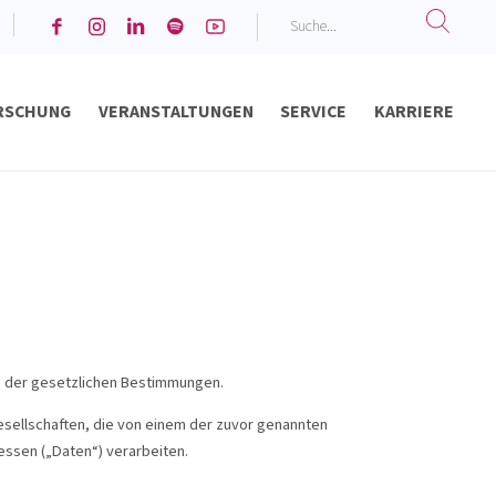
RSCHUNG
VERANSTALTUNGEN
SERVICE
KARRIERE
r Darmgesundheit
Diabetes und Metabolisches Syndrom
Online Fachakademie für Darmgesundheit
ge der gesetzlichen Bestimmungen.
esellschaften, die von einem der zuvor genannten
ssen („Daten“) verarbeiten.