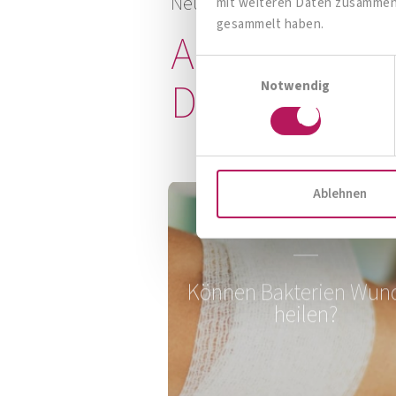
Neues aus dem Institut All
mit weiteren Daten zusammen, 
gesammelt haben.
Alles rund u
Einwilligungsauswahl
Darmgesund
Notwendig
Ablehnen
Können Bakterien Wun
heilen?