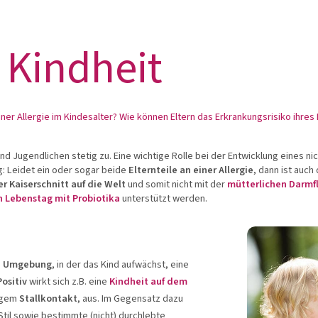
GiC®
META-CARE®
Ca
 Kindheit
zeigen
Produkte anzeigen
Produ
er Allergie im Kindesalter? Wie können Eltern das Erkrankungsrisiko ihres
Zum Produktberater
d Jugendlichen stetig zu. Eine wichtige Rolle bei der Entwicklung eines ni
g: Leidet ein oder sogar beide
Elternteile an einer Allergie
, dann ist auch
er Kaiserschnitt
auf die Welt
und somit nicht mit der
mütterlichen Darmf
 Lebenstag mit Probiotika
unterstützt werden.
e
Umgebung
, in der das Kind aufwächst, eine
Positiv
wirkt sich z.B. eine
Kindheit auf dem
figem
Stallkontakt
, aus. Im Gegensatz dazu
til sowie bestimmte (nicht) durchlebte