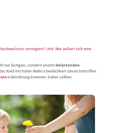
ricol®
Dr. med.
W
Schütze
kte anzeigen
Produkte anzeigen
 Nachwuchses verringern? Und: Wie äußert sich eine
cht nur lästigen, sondern enorm
belastenden
 das Kind mit hoher Wahrscheinlichkeit davon betroffen.
lora
in Berührung kommen. Daher sollten