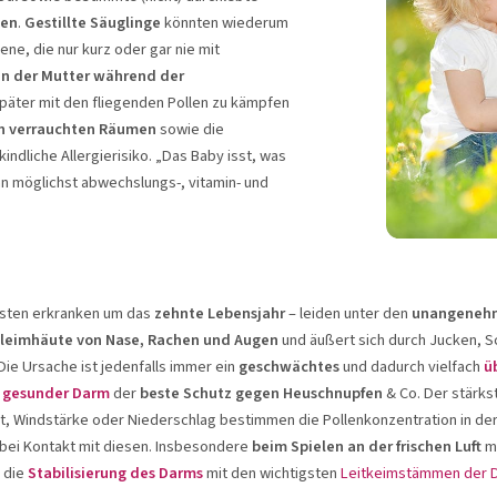
gen
.
Gestillte Säuglinge
könnten wiederum
jene, die nur kurz oder gar nie mit
en der Mutter während der
später mit den fliegenden Pollen zu kämpfen
in verrauchten Räumen
sowie die
indliche Allergierisiko. „Das Baby isst, was
an möglichst abwechslungs-, vitamin- und
isten erkranken um das
zehnte Lebensjahr
– leiden unter den
unangeneh
leimhäute von Nase, Rachen und Augen
und äußert sich durch Jucken, Sc
ie Ursache ist jedenfalls immer ein
geschwächtes
und dadurch vielfach
ü
n
gesunder Darm
der
beste Schutz gegen Heuschnupfen
& Co. Der stärkst
it, Windstärke oder Niederschlag bestimmen die Pollenkonzentration in der
 bei Kontakt mit diesen. Insbesondere
beim Spielen an der frischen Luft
ma
 die
Stabilisierung des Darms
mit den wichtigsten
Leitkeimstämmen der 