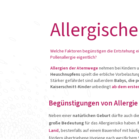
OMNi-BiOTiC®
OMNi-LO
Allergische
Produkte anzeigen
Produkte an
Welche Faktoren begünstigen die Entstehung ein
Pollenallergie eigentlich?
Allergien der Atemwege
nehmen bei Kindern un
Heuschnupfens
spielt die erbliche Vorbelastun
Stärker gefährdet sind außerdem
Babys, die p
Kaiserschnitt-Kinder
unbedingt
ab dem ersten
Begünstigungen von Allergie
Neben einer
natürlichen Geburt
dürfte auch di
große Bedeutung
für das Allergierisiko haben.
Land
, bestenfalls auf einem Bauernhof mit häu
fördern übertriebene Hygiene nach westlichem S