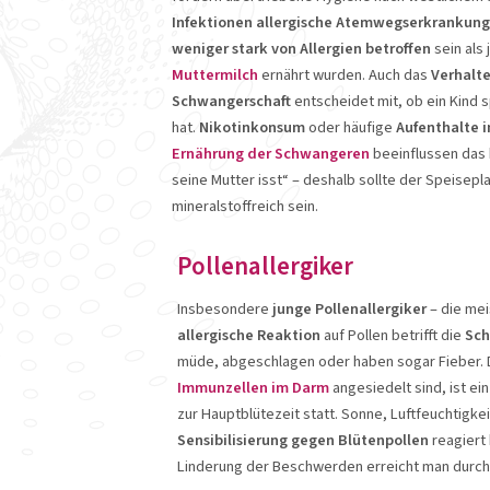
Infektionen allergische Atemwegserkrankun
weniger stark von Allergien betroffen
sein als 
Muttermilch
ernährt wurden. Auch das
Verhalt
Schwangerschaft
entscheidet mit, ob ein Kind 
hat.
Nikotinkonsum
oder häufige
Aufenthalte 
Ernährung der Schwangeren
beeinflussen das k
seine Mutter isst“ – deshalb sollte der Speisepl
mineralstoffreich sein.
Pollenallergiker
Insbesondere
junge Pollenallergiker
– die me
allergische Reaktion
auf Pollen betrifft die
Sch
müde, abgeschlagen oder haben sogar Fieber. D
Immunzellen im Darm
angesiedelt sind, ist ei
zur Hauptblütezeit statt. Sonne, Luftfeuchtigke
Sensibilisierung gegen Blütenpollen
reagiert
Linderung der Beschwerden erreicht man durch