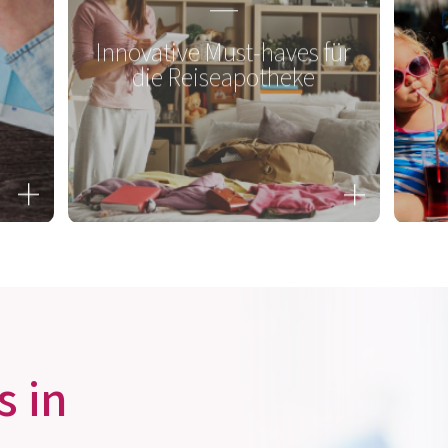
Innovative Must-haves für
die Reiseapotheke
s in