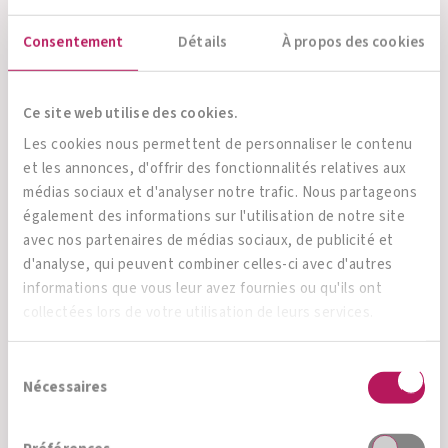
recherche
internationale sur le
Consentement
Détails
À propos des cookies
microbiome
Ce site web utilise des cookies.
Les cookies nous permettent de personnaliser le contenu
L'attention du monde médical et scientifique se
et les annonces, d'offrir des fonctionnalités relatives aux
focalise sur une chose: l'intestin, ou plus
médias sociaux et d'analyser notre trafic. Nous partageons
précisément sur les millards de bactéries qui le
également des informations sur l'utilisation de notre site
avec nos partenaires de médias sociaux, de publicité et
coloniset. Au fur et à medure de l'avancée des
d'analyse, qui peuvent combiner celles-ci avec d'autres
recherches sur le microbiome, il devient de plus
informations que vous leur avez fournies ou qu'ils ont
en plus évident que les bactéries intestinales
collectées lors de votre utilisation de leurs services.
jouent un rôle central dans notre santé et dans
Sélection
l'apparition (et donc le traitement) de maladies.
Nécessaires
du
consentement
En savoir plus sur la recherche à