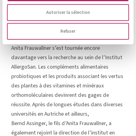
l’intérieur et de l’extérieur», même chez les
Autoriser la sélection
personnes souffrant de troubles depuis des
décennies.
Refuser
Après la vente de la pharmacie fin 2001,
Anita Frauwallner s’est tournée encore
davantage vers la recherche au sein de l’Institut
AllergoSan. Les compléments alimentaires
probiotiques et les produits associant les vertus
des plantes à des vitamines et minéraux
orthomoléculaires devinrent des gages de
réussite. Après de longues études dans diverses
universités en Autriche et ailleurs,
Bernd Assinger, le fils d’Anita Frauwallner, a
également rejoint la direction de l’institut en