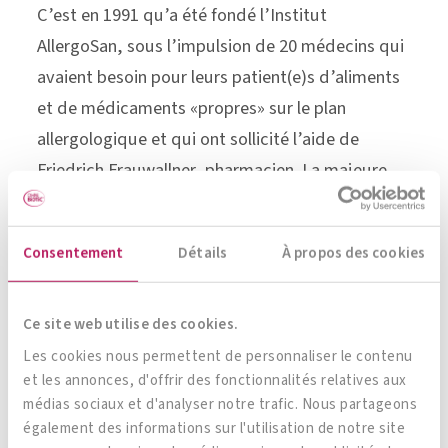
C’est en 1991 qu’a été fondé l’Institut
AllergoSan, sous l’impulsion de 20 médecins qui
avaient besoin pour leurs patient(e)s d’aliments
et de médicaments «propres» sur le plan
allergologique et qui ont sollicité l’aide de
Friedrich Frauwallner, pharmacien. La majeure
partie de notre clientèle de l’époque luttait déjà
depuis des années contre des maladies de peau
Consentement
Détails
À propos des cookies
chroniques comme la dermatite atopique et le
psoriasis et voyait soudainement ses troubles
soulagés.
Ce site web utilise des cookies.
Les cookies nous permettent de personnaliser le contenu
En 1992, Anita Frauwallner a repris la direction de
et les annonces, d'offrir des fonctionnalités relatives aux
l’institut et a mis en avant une approche
médias sociaux et d'analyser notre trafic. Nous partageons
également des informations sur l'utilisation de notre site
spécifique de médecine holistique, à savoir que