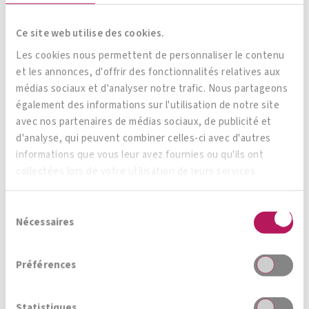
Ce site web utilise des cookies.
Les cookies nous permettent de personnaliser le contenu
et les annonces, d'offrir des fonctionnalités relatives aux
Types de gastrite
médias sociaux et d'analyser notre trafic. Nous partageons
également des informations sur l'utilisation de notre site
avec nos partenaires de médias sociaux, de publicité et
Gastrite de type A
d'analyse, qui peuvent combiner celles-ci avec d'autres
informations que vous leur avez fournies ou qu'ils ont
Également appelée gastrite chronique auto-
collectées lors de votre utilisation de leurs services.
immune, la gastrite de type A représente environ
5% des inflammations chroniques de la
Sélection
Nécessaires
muqueuse gastrique. Elle est caractérisée par
du
consentement
une attaque des cellules pariétales (cellules qui
Préférences
produisent l’acide gastrique) qui, par
conséquent, sécrètent moins d’acide gastrique.
Statistiques