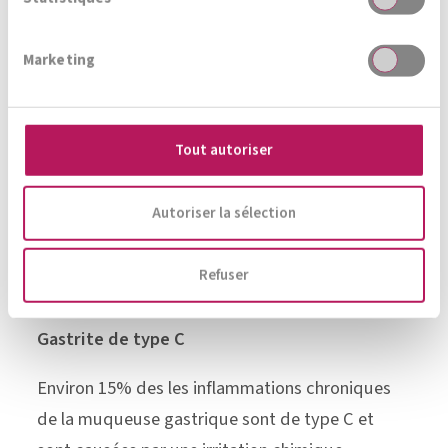
Gastrite de type B
Marketing
Environ 80% des cas de gastrite chronique sont
de type B. Elle est généralement causée par la
bactérie
Helicobacter pylori
, qui peut être
Tout autoriser
transmise par la salive et les selles. Ce germe
pathogène est capable de survivre brièvement
Autoriser la sélection
dans le milieu acide de l’estomac et de se fixer
aux cellules de la muqueuse, où règne un milieu
Refuser
quasiment neutre.
Gastrite de type C
Environ 15% des les inflammations chroniques
de la muqueuse gastrique sont de type C et