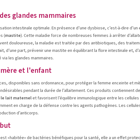
n des glandes mammaires
tion intestinale optimale. En présence d’une dysbiose, c’est-à-dire d’un ex
s (
mastite
). Cette maladie force de nombreuses femmes à arrêter d’allait
ent douloureuse, la maladie est traitée par des antibiotiques, des traiteme
it, d’une part, prévenir une mastite en équilibrant la flore intestinale et, 
é via les glandes mammaires.
 mère et l'enfant
spèces, disponibles sans ordonnance, pour protéger la femme enceinte et mè
ndésirables pendant la durée de l’allaitement. Ces produits contiennent d
le lait maternel
et favorisent l’équilibre immunologique entre les cellules
ment en charge de la défense contre les agents pathogènes. Les cellules 
oduction d’anticorps.
ébut
l, est «habitée» de bactéries bénéfiques pour la santé, elle a un effet protec