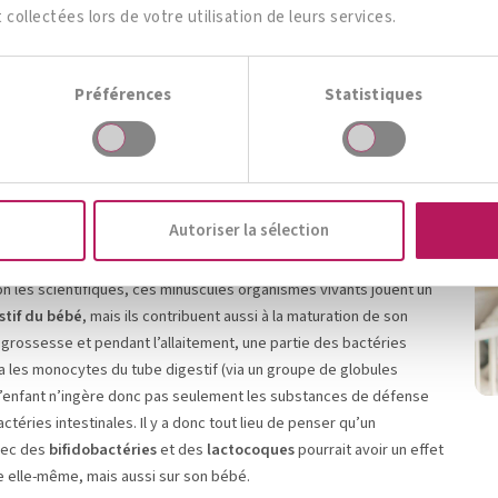
 chez le bébé
t collectées lors de votre utilisation de leurs services.
Préférences
Statistiques
immunitaires importantes. Une étude a récemment démontré que le
rsque sa mère prend des probiotiques. Cela permet même de
Autoriser la sélection
ontrairement à ce qu’on pensait autrefois. À l’inverse même, il
 Des études ont permis de mettre en évidence différentes
n les scientifiques, ces minuscules organismes vivants jouent un
stif du bébé
, mais ils contribuent aussi à la maturation de son
a grossesse et pendant l’allaitement, une partie des bactéries
a les monocytes du tube digestif (via un groupe de globules
 L’enfant n’ingère donc pas seulement les substances de défense
ctéries intestinales. Il y a donc tout lieu de penser qu’un
avec des
bifidobactéries
et des
lactocoques
pourrait avoir un effet
te elle-même, mais aussi sur son bébé.