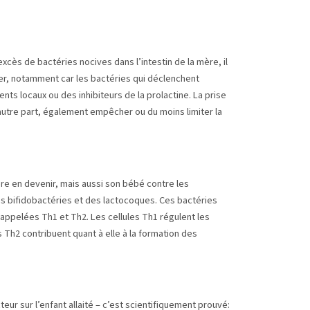
cès de bactéries nocives dans l’intestin de la mère, il
er, notamment car les bactéries qui déclenchent
nts locaux ou des inhibiteurs de la prolactine. La prise
d’autre part, également empêcher ou du moins limiter la
re en devenir, mais aussi son bébé contre les
es bifidobactéries et des lactocoques. Ces bactéries
 appelées Th1 et Th2. Les cellules Th1 régulent les
Th2 contribuent quant à elle à la formation des
teur sur l’enfant allaité – c’est scientifiquement prouvé: