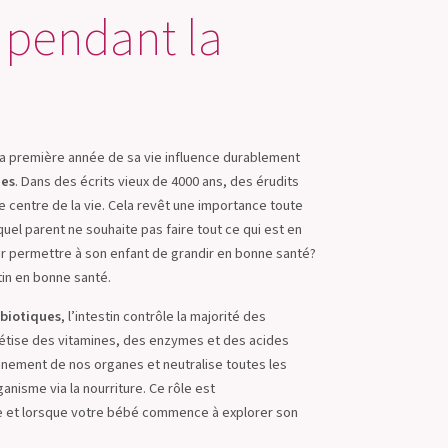
 pendant la
 la première année de sa vie influence durablement
ies
. Dans des écrits vieux de 4000 ans, des érudits
e centre de la vie. Cela revêt une importance toute
quel parent ne souhaite pas faire tout ce qui est en
ur permettre à son enfant de grandir en bonne santé?
tin en bonne santé.
obiotiques
, l’intestin contrôle la majorité des
hétise des vitamines, des enzymes et des acides
onnement de nos organes et neutralise toutes les
nisme via la nourriture. Ce rôle est
e et lorsque votre bébé commence à explorer son