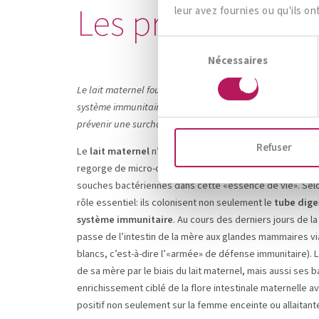
Les probiotiques
leur avez fournies ou qu'ils on
Sélection
Nécessaires
du
consentement
Le lait maternel fournit au nouveau-né des substances 
système immunitaire du nouveau-né s’améliore encore lo
prévenir une surcharge pondérale plus tard.
Refuser
Le
lait maternel
n’est en aucun cas un produit stérile, c
regorge de micro-organismes bénéfiques pour la santé.
souches bactériennes dans cette «essence de vie». Selo
rôle essentiel: ils colonisent non seulement le
tube dige
système immunitaire
. Au cours des derniers jours de l
passe de l’intestin de la mère aux glandes mammaires vi
blancs, c’est-à-dire l’«armée» de défense immunitaire).
de sa mère par le biais du lait maternel, mais aussi ses ba
enrichissement ciblé de la flore intestinale maternelle 
positif non seulement sur la femme enceinte ou allaitan