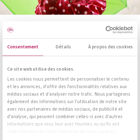
Allergie
Consentement
Détails
À propos des cookies
Des allergies peuvent survenir lorsque les
muqueuses
de notre corps (nez, poumons,
Ce site web utilise des cookies.
intestins) ont été endommagées. Dans ce cas,
Les cookies nous permettent de personnaliser le contenu
et les annonces, d'offrir des fonctionnalités relatives aux
les substances qui pénètrent dans l’organisme
médias sociaux et d'analyser notre trafic. Nous partageons
via l’air ou l’alimentation ne peuvent pas être
également des informations sur l'utilisation de notre site
contrôlées correctement et approuvées comme
avec nos partenaires de médias sociaux, de publicité et
sans danger, mais pénètrent instantanément et
d'analyse, qui peuvent combiner celles-ci avec d'autres
informations que vous leur avez fournies ou qu'ils ont
de manière incontrôlée dans le sang ou les
collectées lors de votre utilisation de leurs services.
vaisseaux lymphatiques
. La charge