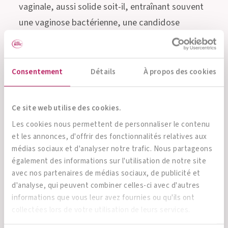
vaginale, aussi solide soit-il, entraînant souvent
une vaginose bactérienne, une candidose
(mycose) ou des infections à herpès virus. Si la
flore vaginale
est déjà affaiblie (par exemple par
des changements hormonaux ou des infections
Consentement
Détails
À propos des cookies
antérieures), le stress du voyage, la fragilisation
du système immunitaire par l’air conditionné ou
Ce site web utilise des cookies.
l’excès de gourmandises au buffet de desserts
Les cookies nous permettent de personnaliser le contenu
suffisent à provoquer le chaos dans les parties
et les annonces, d'offrir des fonctionnalités relatives aux
intimes et à sérieusement gâcher les vacances.
médias sociaux et d'analyser notre trafic. Nous partageons
également des informations sur l'utilisation de notre site
Les bonnes bactéries probiotiques rééquilibrent
avec nos partenaires de médias sociaux, de publicité et
rapidement et naturellement la flore vaginale.
d'analyse, qui peuvent combiner celles-ci avec d'autres
informations que vous leur avez fournies ou qu'ils ont
Parfois, la prise d’un antibiotique peut être
collectées lors de votre utilisation de leurs services.
nécessaire même en voyage, par exemple en