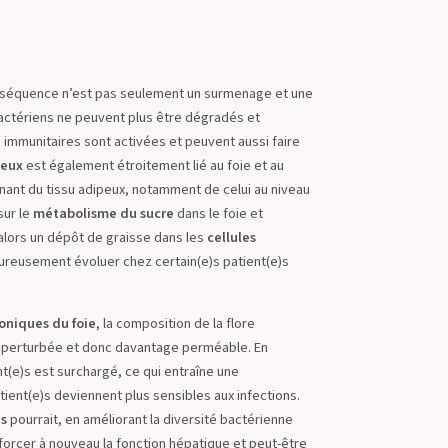
onséquence n’est pas seulement un surmenage et une
bactériens ne peuvent plus être dégradés et
 immunitaires sont activées et peuvent aussi faire
peux
est également étroitement lié au foie et au
nt du tissu adipeux, notamment de celui au niveau
sur le
métabolisme du sucre
dans le foie et
alors un dépôt de graisse dans les
cellules
eureusement évoluer chez certain(e)s patient(e)s
oniques du foie
, la composition de la flore
est perturbée et donc davantage perméable. En
(e)s est surchargé, ce qui entraîne une
tient(e)s deviennent plus sensibles aux infections.
es
pourrait, en améliorant la diversité bactérienne
enforcer à nouveau la fonction hépatique et peut-être