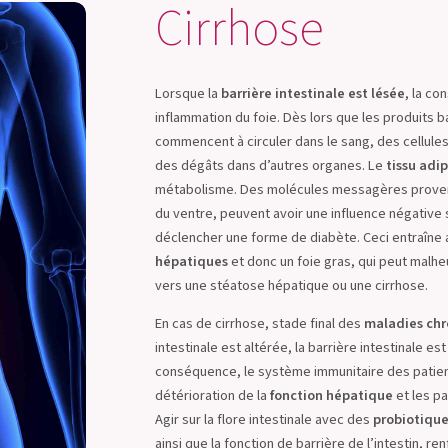
Cirrhose
Lorsque la
barrière intestinale est lésée
, la c
inflammation du foie. Dès lors que les produits 
commencent à circuler dans le sang, des cellules
des dégâts dans d’autres organes. Le
tissu adi
métabolisme. Des molécules messagères provena
du ventre, peuvent avoir une influence négative 
déclencher une forme de diabète. Ceci entraîne 
hépatiques
et donc un foie gras, qui peut malh
vers une stéatose hépatique ou une cirrhose.
En cas de cirrhose, stade final des
maladies chr
intestinale est altérée, la barrière intestinale 
conséquence, le système immunitaire des patient
détérioration de la
fonction hépatique
et les pa
Agir sur la flore intestinale avec des
probiotiqu
ainsi que la fonction de barrière de l’intestin, r