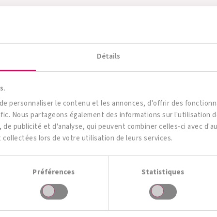
n observe une forte augmentation de l’afflux de composants bactériens dans 
Détails
s.
 personnaliser le contenu et les annonces, d'offrir des fonctionna
afic. Nous partageons également des informations sur l'utilisation 
 foie en bonne santé
 de publicité et d'analyse, qui peuvent combiner celles-ci avec d'
t collectées lors de votre utilisation de leurs services.
Préférences
Statistiques
 d’infusion pour soutenir la fonction principale du foie, c’est-à-dire
sucre et en alcool sont en revanche mauvaises pour la
santé du
mentaires».
r soulager le foie. Dès les premières lésions hépatiques, il est