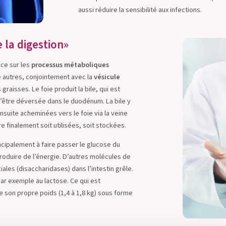
aussi réduire la sensibilité aux infections.
e la digestion»
nce sur les
processus métaboliques
e autres, conjointement avec la
vésicule
raisses. Le foie produit la bile, qui est
d’être déversée dans le duodénum. La bile y
ensuite acheminées vers le foie via la veine
 finalement soit utilisées, soit stockées.
ncipalement à faire passer le glucose du
produire de l’énergie. D’autres molécules de
iales (disaccharidases) dans l’intestin grêle.
r exemple au lactose. Ce qui est
e son propre poids (1,4 à 1,8 kg) sous forme