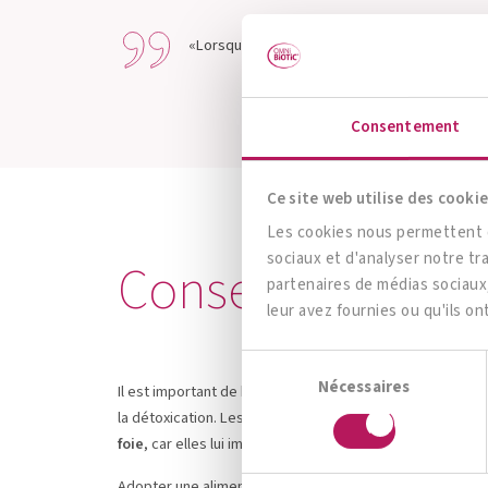
«Lorsque la barrière intestinale est lésée, o
Consentement
Ce site web utilise des cookie
Les cookies nous permettent de
sociaux et d'analyser notre tr
Conseils pour un
partenaires de médias sociaux,
leur avez fournies ou qu'ils on
Sélection
Nécessaires
du
Il est important de boire suffisamment d’eau du robinet et
consentement
la détoxication. Les boissons avec une forte teneur en 
foie
, car elles lui imposent de «faire des heures supplé
Adopter une alimentation équilibrée est un bon levier pou