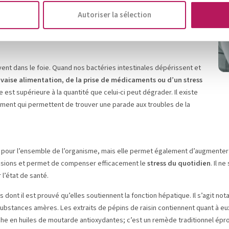
ents «hépatotoxiques».
Il s’agit notamment des plats préparés,
Autoriser la sélection
 de l’alcool et des aliments très gras. Les légumes verts qui
gier, notamment l’artichaut, le cresson, la roquette, l’épinard, le
ivent dans le foie. Quand nos bactéries intestinales dépérissent et
aise alimentation, de la prise de médicaments ou d’un stress
ie est supérieure à la quantité que celui-ci peut dégrader. Il existe
ement qui permettent de trouver une parade aux troubles de la
our l’ensemble de l’organisme, mais elle permet également d’augmenter l’i
 tensions et permet de compenser efficacement le
stress du quotidien
. Il n
 l’état de santé.
 dont il est prouvé qu’elles soutiennent la fonction hépatique. Il s’agit no
ubstances amères. Les extraits de pépins de raisin contiennent quant à eux
he en huiles de moutarde antioxydantes; c’est un remède traditionnel éprouv