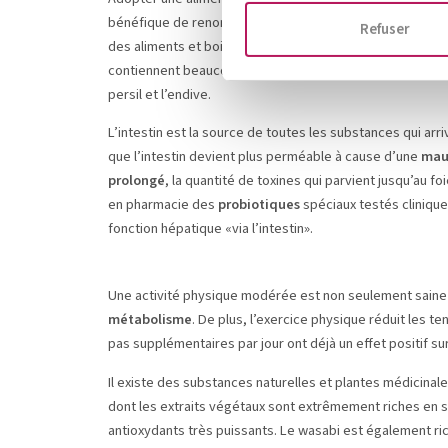
bénéfique de renoncer pendant quelques mois aux
alim
Refuser
des aliments et boissons avec une forte teneur en sucre,
contiennent beaucoup de substances amères sont à privilé
persil et l’endive.
L’intestin est la source de toutes les substances qui arr
que l’intestin devient plus perméable à cause d’une
mauv
prolongé
, la quantité de toxines qui parvient jusqu’au fo
en pharmacie des
probiotiques
spéciaux testés cliniqu
fonction hépatique «via l’intestin».
Une activité physique modérée est non seulement saine p
métabolisme
. De plus, l’exercice physique réduit les
pas supplémentaires par jour ont déjà un effet positif sur
Il existe des substances naturelles et plantes médicinales
dont les extraits végétaux sont extrêmement riches en s
antioxydants très puissants. Le wasabi est également ric