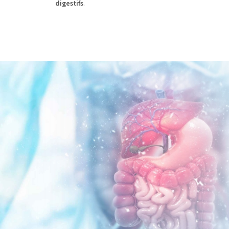
digestifs
.