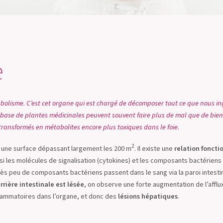
e
étabolisme. C’est cet organe qui est chargé de décomposer tout ce que nous in
 base de plantes médicinales peuvent souvent faire plus de mal que de bien
 transformés en métabolites encore plus toxiques dans le foie.
2
ec une surface dépassant largement les 200 m
. Il existe une
relation foncti
ssi les molécules de signalisation (cytokines) et les composants bactériens 
rès peu de composants bactériens passent dans le sang via la paroi intesti
rrière intestinale est lésée
, on observe une forte augmentation de l’afflu
inflammatoires dans l’organe, et donc des
lésions hépatiques
.