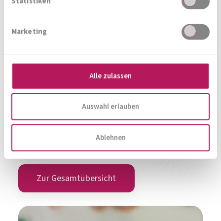
Statistiken
Marketing
OMNi-BiOTiC® Pro-Vi 5
Alle zulassen
Give me 5!
Auswahl erlauben
Zum Produkt
Ablehnen
Zur Produktübersicht