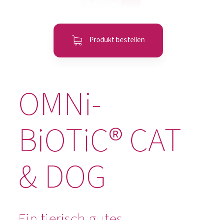
Produkt bestellen
OMNi-
BiOTiC® CAT
& DOG
Ein tierisch gutes