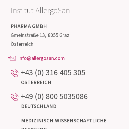
Treten Sie mit uns in
Kontakt!
Unser hochqualifiziertes Beratungsteam,
bestehend aus Ärzten, Apothekern, Biologen,
Ernährungsfachleuten und Mikrobiologen steht
für Auskünfte rund um den Darm und seine
mikroskopisch kleinen Bewohner gerne zur
Verfügung.
Institut AllergoSan
PHARMA
GMBH