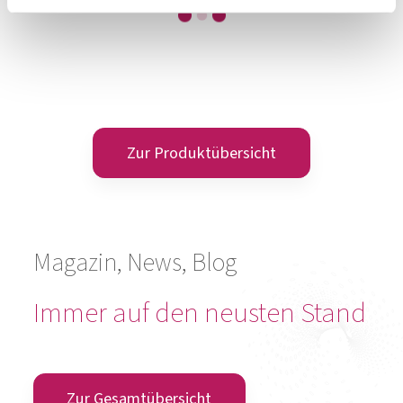
OMNi-BiOTiC® Pro-Vi 5
Give me 5!
Zum Produkt