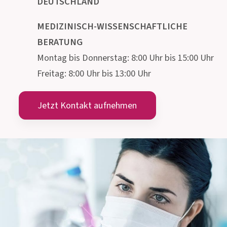
Institut AllergoSan
PHARMA
GMBH
Gmeinstraße 13, 8055 Graz
Österreich
info@allergosan.com
+43 (0) 316 405 305
ÖSTERREICH
+49 (0) 800 5035086
DEUTSCHLAND
MEDIZINISCH-WISSENSCHAFTLICHE
BERATUNG