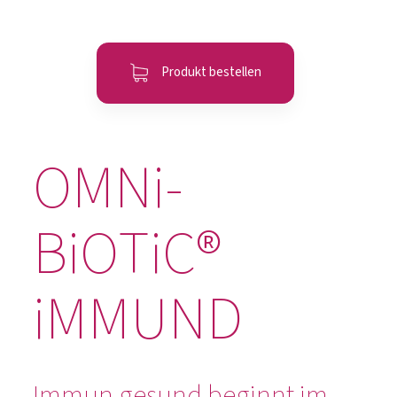
Produkt bestellen
OMNi-
BiOTiC®
iMMUND
Immun gesund beginnt im