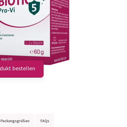
ricol®
Dr. med.
W
Schütze
kte anzeigen
Produkte anzeigen
dukt bestellen
Packungsgrößen
FAQs