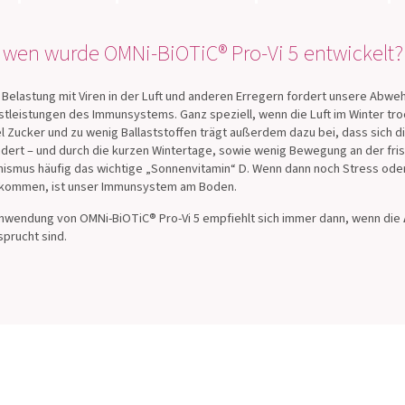
 wen wurde OMNi-BiOTiC® Pro-Vi 5 entwickelt?
Belastung mit Viren in der Luft und anderen Erregern fordert unsere Abweh
tleistungen des Immunsystems. Ganz speziell, wenn die Luft im Winter troc
el Zucker und zu wenig Ballaststoffen trägt außerdem dazu bei, dass sich d
dert – und durch die kurzen Wintertage, sowie wenig Bewegung an der fris
ismus häufig das wichtige „Sonnenvitamin“ D. Wenn dann noch Stress ode
ukommen, ist unser Immunsystem am Boden.
nwendung von OMNi-BiOTiC® Pro-Vi 5 empfiehlt sich immer dann, wenn die
prucht sind.