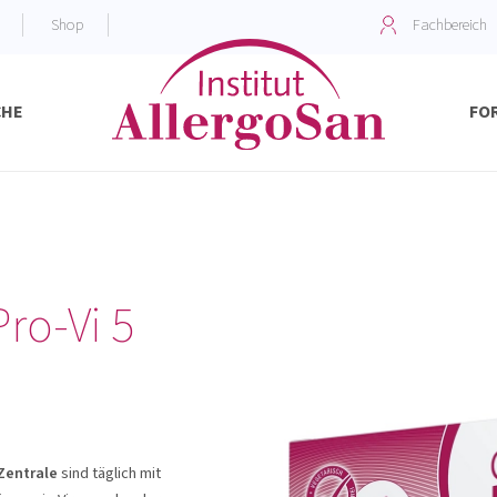
Shop
Fachbereich
CHE
FO
Kompetenzzentrum für Mikrobiomforschung
Forschung und Kooperationen
Fachakademie fü
Unsere Produkte
ro-Vi 5
Zentrale
sind täglich mit