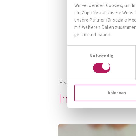
Wir verwenden Cookies, um Inh
die Zugriffe auf unsere Webs
OMNi-BiOTiC® iMMUND
unsere Partner für soziale Me
mit weiteren Daten zusammen, 
Immun gesund beginnt im Mund*
gesammelt haben.
Einwilligungsauswahl
Zum Produkt
Notwendig
Ablehnen