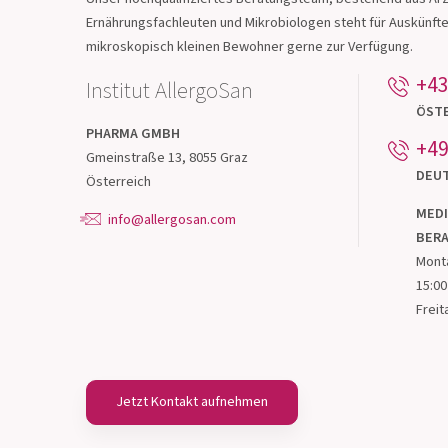
Treten Sie mit un
Kontakt!
Unser hochqualifiziertes Beratungsteam, bestehend aus Ärz
Ernährungsfachleuten und Mikrobiologen steht für Auskünft
mikroskopisch kleinen Bewohner gerne zur Verfügung.
+43
Institut AllergoSan
ÖST
PHARMA
GMBH
+49
Gmeinstraße 13, 8055 Graz
DEU
Österreich
MEDI
info@allergosan.com