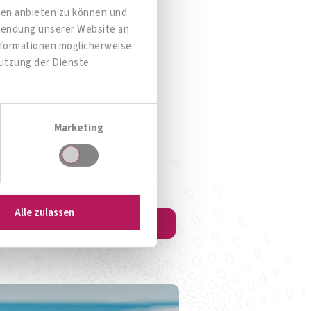
dien anbieten zu können und
rwendung unserer Website an
OMNi-BiOTiC® COLONIZE
OMNi
Informationen möglicherweise
Nutzung der Dienste
Neustart für Ihren Darm!
E
Zum Produkt
Marketing
Alle zulassen