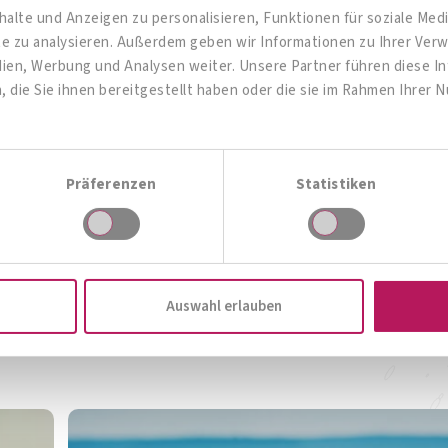
alte und Anzeigen zu personalisieren, Funktionen für soziale Me
ite zu analysieren. Außerdem geben wir Informationen zu Ihrer Ve
OMNi-BiOTiC® 6
dien, Werbung und Analysen weiter. Unsere Partner führen diese 
die Sie ihnen bereitgestellt haben oder die sie im Rahmen Ihrer 
Der tägliche Begleiter für ein gutes
„Bauchgefühl“
Präferenzen
Statistiken
Zum Produkt
Zur Produktübersicht
Auswahl erlauben