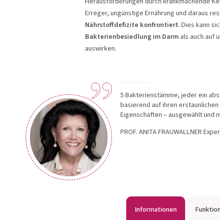
Herausforderungen durch krankmachende Kei
OMNi-BiOTiC®
OMNi-LO
Erreger, ungünstige Ernährung und daraus re
Nährstoffdefizite konfrontiert
. Dies kann si
Bakterienbesiedlung im Darm
als auch auf 
auswirken.
Produkte anzeigen
Produkte an
5 Bakterienstämme, jeder ein abs
basierend auf ihren erstaunlichen
Eigenschaften – ausgewählt und m
PROF. ANITA FRAUWALLNER
Exper
Informationen
Funktio