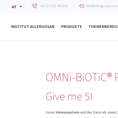
+43 (0) 316 405305
info@allergosan.com
AT
INSTITUT ALLERGOSAN
PRODUKTE
THEMENBEREI
Begleitung zur Antibiotika-Therapie
Chronisch entzündliche Darmerkrankungen
Verdauungsbeschwerden bei Babys und Kindern
OMNi-BiOTiC® P
Give me 5!
Unser
Immunsystem
und der Darm als seine