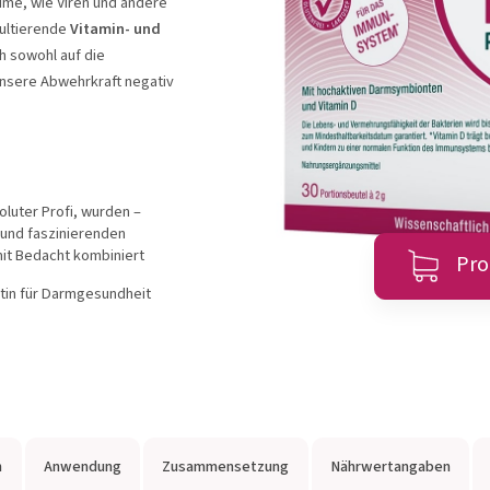
me, wie Viren und andere
GiC®
META-CARE®
Ca
sultierende
Vitamin- und
ch sowohl auf die
unsere Abwehrkraft negativ
zeigen
Produkte anzeigen
Produ
oluter Profi, wurden –
Zum Produktberater
 und faszinierenden
it Bedacht kombiniert
Pro
tin für Darmgesundheit
n
Anwendung
Zusammensetzung
Nährwertangaben